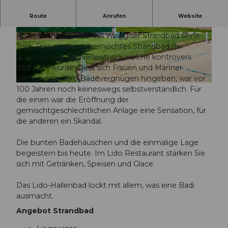
Das Lido-Hallenbad lockt mit allem, was eine Badi
Route
Anrufen
Website
ausmacht.
Im Jahr 1919 öffnete das Weggiser Strandbad seine
© Beat Brechbühl | Luzern Tourismus |
© Beat Brechbühl | Luzern Tourismus |
CC-BY-NC-ND
CC-BY-NC-ND
Tore. Dies als erstes gemischtes Strandbad der
Schweiz. Eine Pionierleistung, welche kontrovers
diskutiert wurde. Dass sich Frauen und Männer
gemeinsam dem Badevergnügen hingeben, war vor
© Beat Brechbühl | Luzern Tourismus |
CC-BY-NC-ND
100 Jahren noch keineswegs selbstverständlich. Für
die einen war die Eröffnung der
gemischtgeschlechtlichen Anlage eine Sensation, für
die anderen ein Skandal.
Die bunten Badehäuschen und die einmalige Lage
begeistern bis heute. Im Lido Restaurant stärken Sie
sich mit Getränken, Speisen und Glace.
Das Lido-Hallenbad lockt mit allem, was eine Badi
ausmacht.
Angebot Strandbad