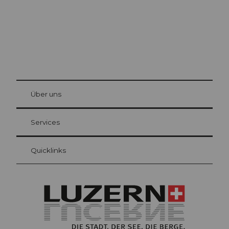
© Be
at Bre
chbü
hl
Über uns
Gästekarte Luzern
Ihre Vorteile als Übernachtungsgast
Services
Quicklinks