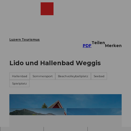
Z
u
Webcams
Merkzettel
Suche
Menü
Shop
m
I
n
h
a
Luzern Tourismus
Teilen
l
PDF
Merken
t
Lido und Hallenbad Weggis
Hallenbad
Sommersport
Beachvolleyballplatz
Seebad
Spielplatz