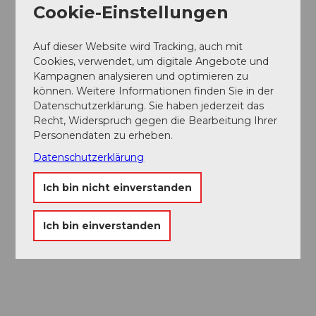
Kinderspielplatz (im Freien)
Cookie-Einstellungen
Rollstuhlgerecht
Auf dieser Website wird Tracking, auch mit
Cookies, verwendet, um digitale Angebote und
Rollstuhlgerechte Toiletten
Kampagnen analysieren und optimieren zu
können. Weitere Informationen finden Sie in der
Datenschutzerklärung. Sie haben jederzeit das
Erreichbarkeit / Lage
Recht, Widerspruch gegen die Bearbeitung Ihrer
Personendaten zu erheben.
Mit ÖV erreichbar
Datenschutzerklärung
Am See
Ich bin nicht einverstanden
Anreise und Parken
Ich bin einverstanden
Der Weggiser Ortsbus und der Lidobus halten direkt
beim Lido. Zudem sind Parkplätze vorhanden.