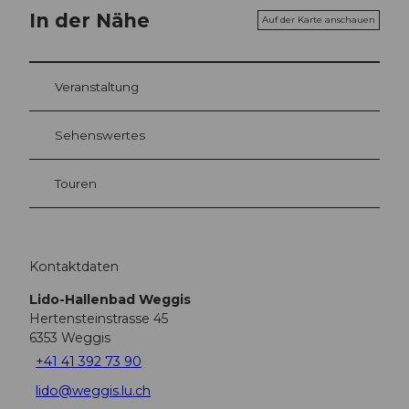
In der Nähe
Auf der Karte anschauen
Veranstaltung
Sehenswertes
Touren
Kontaktdaten
Lido-Hallenbad Weggis
Hertensteinstrasse 45
6353
Weggis
+41 41 392 73 90
lido@weggis.lu.ch