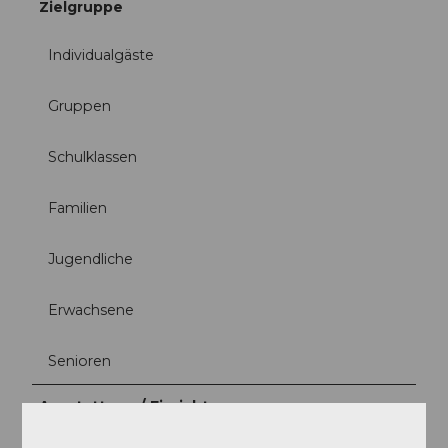
Zielgruppe
Individualgäste
Gruppen
Schulklassen
Familien
Jugendliche
Erwachsene
Senioren
Ausstattung / Einrichtung