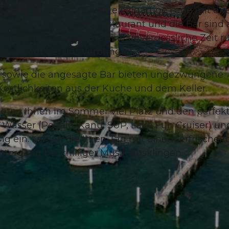
 Lake Lucerne hat eine einzigartige Lage mit di
. Alle Zimmer, das Restaurant und die Bar sind 
richtet, so dass Sie eine unvergessliche Zeit r
nenstadt bei uns verbringen.
© swisshotel
e sowie die angesagte Bar bieten ungezwungene
Köstlichkeiten aus der Küche und dem Keller.
ieten Ihnen im Sommer viel Platz und den perfek
 Wasser (Pedalo, Kanu, SUP, Lake Fun Cruiser) un
 ein. Lassen Sie Ihren Tag mit einem erfrischen
ergang bei chilliger Musik ausklingen.