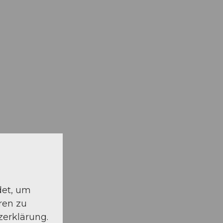
det, um
ren zu
zerklärung.