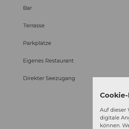
Bar
Terrasse
Parkplätze
Eigenes Restaurant
Direkter Seezugang
Cookie-
Auf dieser
digitale A
können. We