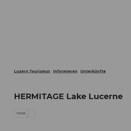
Z
ungen
Webcams
Gästekarte
u
m
Die Stadt
Die Erlebnisregion
I
n
h
a
l
t
Luzern Tourismus
Informieren
Unterkünfte
HERMITAGE Lake Lucerne
Hotel