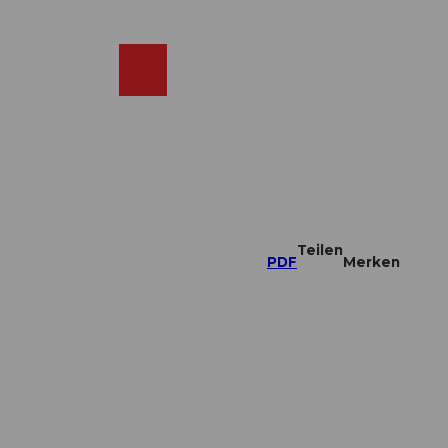
DE
ebcams
Merkzettel
Suche
Shop
Teilen
PDF
Merken