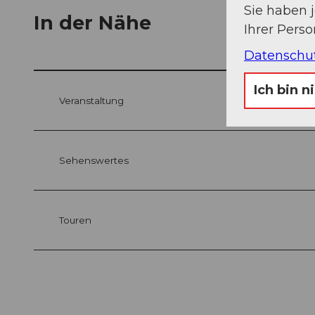
Sie haben 
In der Nähe
Ihrer Pers
Datenschu
Ich bin n
Veranstaltung
Sehenswertes
Touren