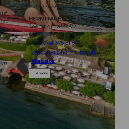
rektem
Kontaktdaten
auf
HERMITAGE Lake Lucerne
uhig
Seeburgstrasse 72
6006
Luzern
+41 (0)41 375 81 81
welcome@hermitage.ch
Website
ten
d
Anreise
den