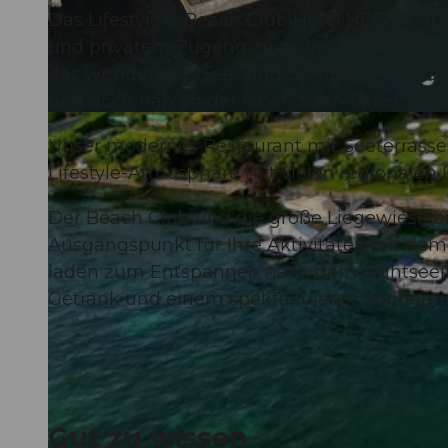
Das Lifestyle & Beach Club Hotel HERMITAGE
und privatem Zugang zum Vierwaldstättersee
das wunderbare See- und Bergpanorama ausge
und doch nah an der lebendigen Luzerner In
© swisshotel
Unser modernes Restaurant mit Seeterrass
Lifestyle-Atmosphäre mit vielen regionalen 
Der Beach Club und die große Liegewiese b
Ausgangspunkt für Ihre Aktivitäten auf dem
laden zum Entspannen nach dem Sightseeing
Getränk und einem spektakulären Sonnenunt
Gut zu wissen