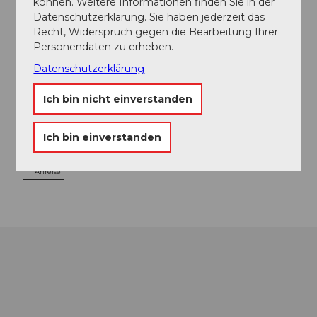
können. Weitere Informationen finden Sie in der
Datenschutzerklärung. Sie haben jederzeit das
Kontaktdaten
Recht, Widerspruch gegen die Bearbeitung Ihrer
Personendaten zu erheben.
Hotel Stern und Post
Gotthardstrasse 88
Datenschutzerklärung
6474
Amsteg
Ich bin nicht einverstanden
+41 (0)41 884 01 01
info@stern-post.ch
Ich bin einverstanden
Website
Anreise