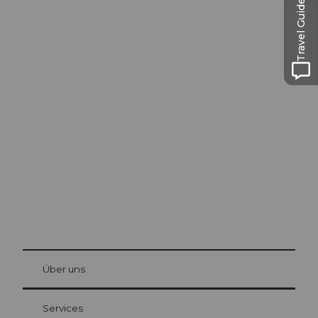
Travel Guide
Ausflugstipps in
Luzern
Die Stadt. Der See. Die Berge.
© Be
at Bre
chbü
hl
Über uns
Gästekarte Luzern
Ihre Vorteile als Übernachtungsgast
Services