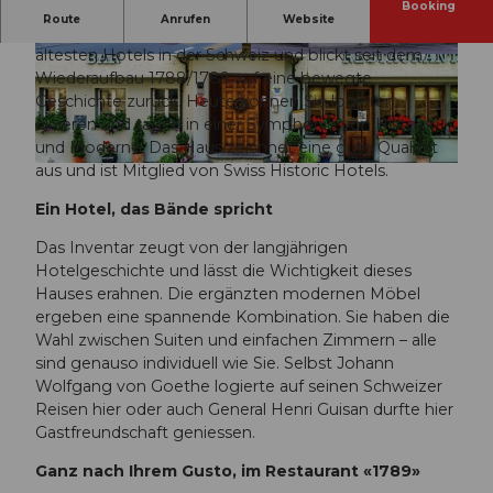
Booking
Route
Anrufen
Website
Das Hotel Stern und Post in Amsteg zählt zu den
ältesten Hotels in der Schweiz und blickt seit dem
© swisshotel
© swisshotel
Wiederaufbau 1788/1789 auf eine bewegte
Geschichte zurück. Heute können Sie logieren,
dinieren und tagen in einer Symphonie von Historik
und Moderne. Das Haus zeichnet eine gute Qualität
aus und ist Mitglied von Swiss Historic Hotels.
© swisshotel, Nicolas Glauser
Ein Hotel, das Bände spricht
Das Inventar zeugt von der langjährigen
Hotelgeschichte und lässt die Wichtigkeit dieses
Hauses erahnen. Die ergänzten modernen Möbel
ergeben eine spannende Kombination. Sie haben die
Wahl zwischen Suiten und einfachen Zimmern – alle
sind genauso individuell wie Sie. Selbst Johann
Wolfgang von Goethe logierte auf seinen Schweizer
Reisen hier oder auch General Henri Guisan durfte hier
Gastfreundschaft geniessen.
Ganz nach Ihrem Gusto, im Restaurant «1789»