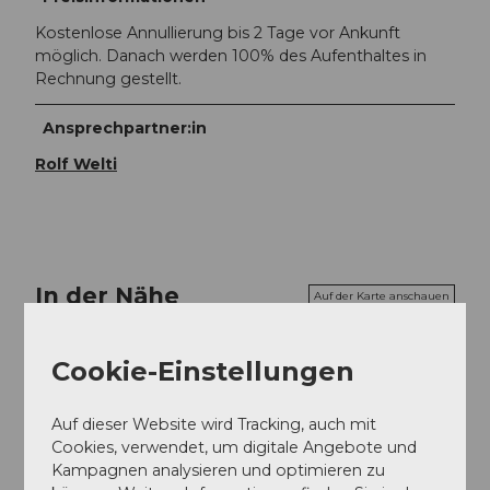
Kostenlose Annullierung bis 2 Tage vor Ankunft
möglich. Danach werden 100% des Aufenthaltes in
Rechnung gestellt.
Ansprechpartner:in
Rolf Welti
In der Nähe
Auf der Karte anschauen
Cookie-Einstellungen
Veranstaltung
Auf dieser Website wird Tracking, auch mit
Touren
Cookies, verwendet, um digitale Angebote und
Kampagnen analysieren und optimieren zu