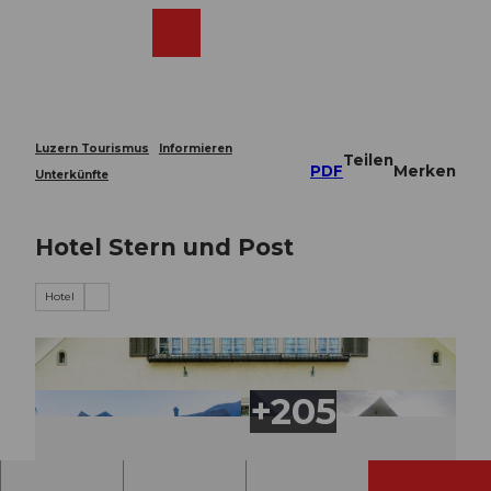
Z
u
Webcams
Merkzettel
Suche
Menü
Shop
m
I
n
h
a
Luzern Tourismus
Informieren
Teilen
l
PDF
Merken
Unterkünfte
t
Hotel Stern und Post
Hotel