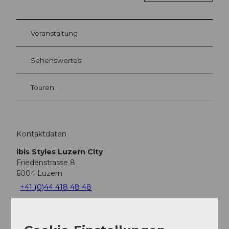
Veranstaltung
Sehenswertes
Touren
Kontaktdaten
ibis Styles Luzern City
Friedenstrasse 8
6004
Luzern
+41 (0)44 418 48 48
H8549-GM@accor.com
Website