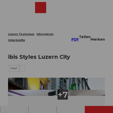
Z
u
Webcams
Merkzettel
Suche
Menü
Shop
m
I
n
h
a
Luzern Tourismus
Informieren
Teilen
l
PDF
Merken
Unterkünfte
t
ibis Styles Luzern City
Hotel