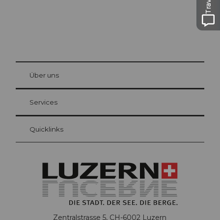
© Be
at Bre
chbü
hl
Über uns
Gästekarte Luzern
Ihre Vorteile als Übernachtungsgast
Services
Quicklinks
Zentralstrasse 5, CH-6002 Luzern