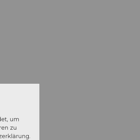
det, um
ren zu
zerklärung.