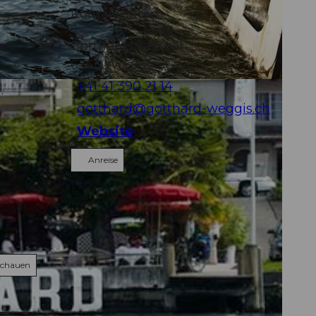
Kontaktdaten
Gotthardstrasse 11
6353
Weggis
+41 41 390 21 14
.
gotthard@gotthard-weggis.ch
Website
Anreise
schauen