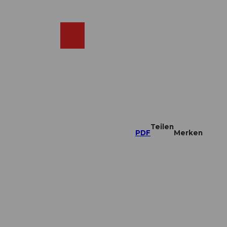
DE
ebcams
Merkzettel
Suche
Shop
Teilen
PDF
Merken