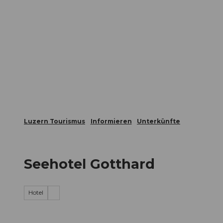
Z
ungen
Webcams
Gästekarte
u
m
Die Stadt
Die Erlebnisregion
I
n
h
a
l
t
Luzern Tourismus
Informieren
Unterkünfte
Seehotel Gotthard
Hotel