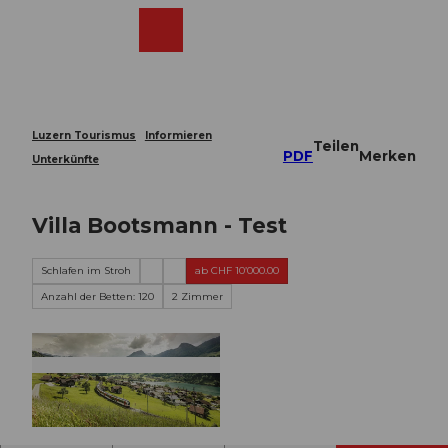
Z
u
Webcams
Merkzettel
Suche
Menü
Shop
m
I
n
h
a
Luzern Tourismus
Informieren
Teilen
l
PDF
Merken
Unterkünfte
t
Villa Bootsmann - Test
Schlafen im Stroh
ab CHF 10’000.00
Anzahl der Betten: 120
2 Zimmer
Z