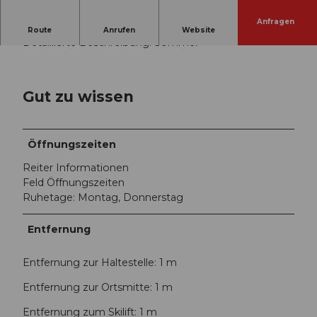
e
n
Anfragen
Einleitung Beschreibung: Sommer
Route
Anrufen
Website
t
Detaillierte Beschreibung: Sommer
r
a
l
Gut zu wissen
b
a
h
n
Öffnungszeiten
_
Reiter Informationen
L
Feld Öffnungszeiten
u
Ruhetage: Montag, Donnerstag
n
g
Entfernung
e
r
n
Entfernung zur Haltestelle: 1 m
.
Entfernung zur Ortsmitte: 1 m
j
p
Entfernung zum Skilift: 1 m