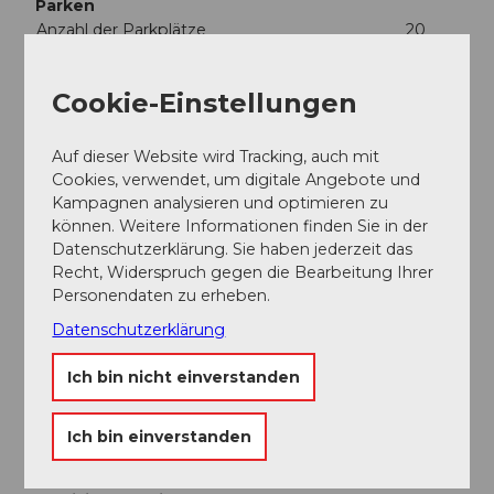
Parken
Anzahl der Parkplätze
20
Garagenparkplätze
21
Cookie-Einstellungen
Überdachte Parkplätze
558
Behinderten-Parkplätze
2
Auf dieser Website wird Tracking, auch mit
Bus-Parkplätze
1
Cookies, verwendet, um digitale Angebote und
40.-
Kampagnen analysieren und optimieren zu
können. Weitere Informationen finden Sie in der
Öffentliche Verkehrsmittel
Datenschutzerklärung. Sie haben jederzeit das
Reiter Lage
Recht, Widerspruch gegen die Bearbeitung Ihrer
Feld Erreichbarkeit/anreise: nächster Bahnhof
Personendaten zu erheben.
Shuttle Service
Datenschutzerklärung
jeden Tag Shuttle service
Ich bin nicht einverstanden
Social Media
Blog
Ich bin einverstanden
Instagram