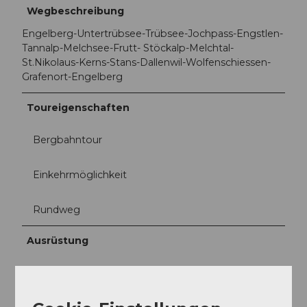
Wegbeschreibung
Engelberg-Untertrübsee-Trübsee-Jochpass-Engstlen-
Tannalp-Melchsee-Frutt- Stöckalp-Melchtal-
St.Nikolaus-Kerns-Stans-Dallenwil-Wolfenschiessen-
Grafenort-Engelberg
Toureigenschaften
Bergbahntour
Einkehrmöglichkeit
Rundweg
Ausrüstung
Die
Bikeshops
in Engelberg bieten ein umfangreiches
Angebot an Bikes und Zubehör zum Mieten und
Kaufen. Auch für Reparaturen und Ersatzteile lohnt