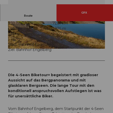
GPX
Route
9:10 h
72,61 km
© Oskar Enander Photography, Engelberg-Titlis
© Oskar Enander Photography, Engelberg-Titlis
1.983 m
1.976 m
Tourismus AG
Tourismus AG
445 m
2.207 m
1.762 m
Start: Bahnhof Engelberg
Ziel: Bahnhof Engelberg
© Oskar Enander Photography, Engelberg-Titlis Tourismus AG
Die 4-Seen Biketour+ begeistert mit gradioser
Aussicht auf das Bergpanorama und mit
glasklaren Bergseen. Die lange Tour mit den
konditionell anspruchsvollen Aufstiegen ist was
für unersättliche Biker.
Vom Bahnhof Engelberg, dem Startpunkt der 4-Seen