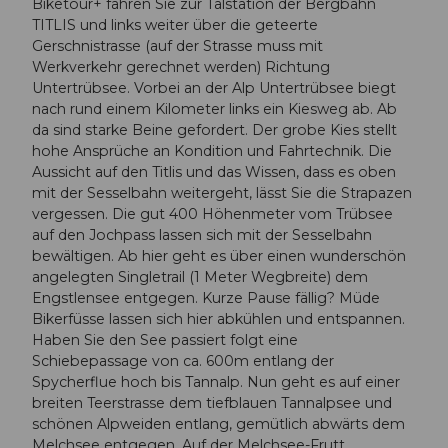
Biketour+ fahren Sie zur Talstation der Bergbahn
TITLIS und links weiter über die geteerte
Gerschnistrasse (auf der Strasse muss mit
Werkverkehr gerechnet werden) Richtung
Untertrübsee. Vorbei an der Alp Untertrübsee biegt
nach rund einem Kilometer links ein Kiesweg ab. Ab
da sind starke Beine gefordert. Der grobe Kies stellt
hohe Ansprüche an Kondition und Fahrtechnik. Die
Aussicht auf den Titlis und das Wissen, dass es oben
mit der Sesselbahn weitergeht, lässt Sie die Strapazen
vergessen. Die gut 400 Höhenmeter vom Trübsee
auf den Jochpass lassen sich mit der Sesselbahn
bewältigen. Ab hier geht es über einen wunderschön
angelegten Singletrail (1 Meter Wegbreite) dem
Engstlensee entgegen. Kurze Pause fällig? Müde
Bikerfüsse lassen sich hier abkühlen und entspannen.
Haben Sie den See passiert folgt eine
Schiebepassage von ca. 600m entlang der
Spycherflue hoch bis Tannalp. Nun geht es auf einer
breiten Teerstrasse dem tiefblauen Tannalpsee und
schönen Alpweiden entlang, gemütlich abwärts dem
Melchsee entgegen. Auf der Melchsee-Frutt