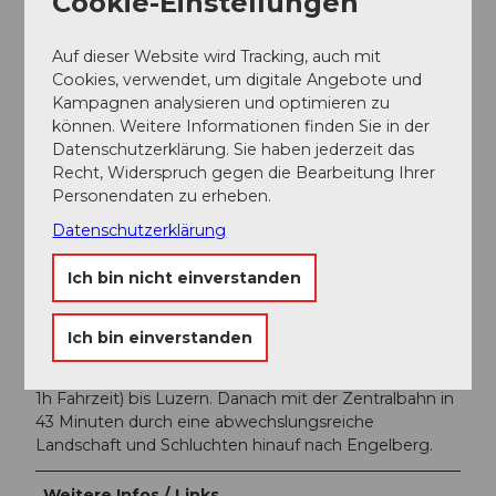
Cookie-Einstellungen
sich das Vorbeischauen.
Auf dieser Website wird Tracking, auch mit
Cookies, verwendet, um digitale Angebote und
Anreise und Parken
Kampagnen analysieren und optimieren zu
Anfahrt
können. Weitere Informationen finden Sie in der
Mit dem Auto fahren Sie auf der A2 (Basel-Gotthard)
Datenschutzerklärung. Sie haben jederzeit das
bis Stans Süd, dann auf der Hauptstrasse 20 km nach
Recht, Widerspruch gegen die Bearbeitung Ihrer
Engelberg. Engelberg liegt 30 Minuten von Luzern, 1
Personendaten zu erheben.
Stunde und 15 Minuten von Basel, Zürich oder Bern.
Datenschutzerklärung
Parken
Parkplätze stehen in Engelberg kostenpflichtig zur
Ich bin nicht einverstanden
Verfügung.
Öffentliche Verkehrsmittel
Ich bin einverstanden
Nationale und internationale Verbindungen (ab Zürich
Flughafen Verbindungen im Halbstundentakt mit ca.
1h Fahrzeit) bis Luzern. Danach mit der Zentralbahn in
43 Minuten durch eine abwechslungsreiche
Landschaft und Schluchten hinauf nach Engelberg.
Weitere Infos / Links