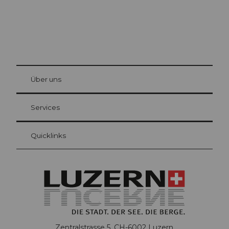
© Be
at Bre
chbü
hl
Über uns
Gästekarte Luzern
Ihre Vorteile als Übernachtungsgast
Services
Quicklinks
Zentralstrasse 5, CH-6002 Luzern