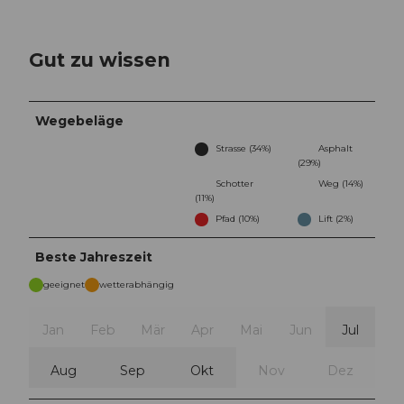
Gut zu wissen
Wegebeläge
Strasse (34%)
Asphalt
(29%)
Schotter
Weg (14%)
(11%)
Pfad (10%)
Lift (2%)
Beste Jahreszeit
geeignet
wetterabhängig
Jan
Feb
Mär
Apr
Mai
Jun
Jul
Aug
Sep
Okt
Nov
Dez