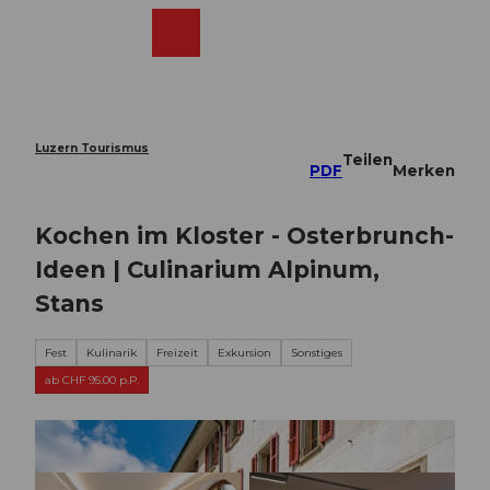
Z
u
Webcams
Merkzettel
Suche
Menü
Shop
m
I
n
h
a
Luzern Tourismus
Teilen
l
PDF
Merken
t
Kochen im Kloster - Osterbrunch-
Ideen | Culinarium Alpinum,
Stans
Fest
Kulinarik
Freizeit
Exkursion
Sonstiges
ab CHF 95.00 p.P.