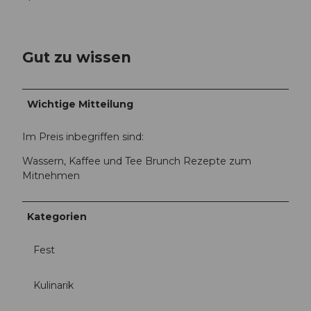
a
-
-
0
4
8
f
Gut zu wissen
a
6
1
e
-
-
4
8
Wichtige Mitteilung
e
3
5
d
Im Preis inbegriffen sind:
8
a
-
Wassern, Kaffee und Tee Brunch Rezepte zum
-
8
Mitnehmen
2
1
4
6
9
4
Kategorien
7
-
8
b
e
Fest
5
0
b
6
Kulinarik
1
f
b
d