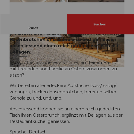
Buchen
Was gibt es Schöneres als einen Osterbrunch mit
Route
Freunden und Familie? Wir bereiten Aufstriche,
Hasenbrötchen und Granola zu und geniessen
K
M
anschliessend einen reich gedeckten Tisch mit
r
A
Beilagen.
e
-
u
b
Was gibt es Schöneres als mit einem feinen Brunch
z
6
mit Freunden und Familie an Ostern zusammen zu
M
g
7
sitzen?
A
a
a
-
n
5
Wir bereiten allerlei leckere Aufstriche (süss/ salzig/
0
g
5
vegan) zu, backen Hasenbrötchen, bereiten selber
7
1
5
Granola zu und, und, und.
e
.
d
e
Anschliessend können sie an einem reich gedeckten
j
-
d
Tisch ihren Osterbrunch, ergänzt mit Beilagen aus der
p
1
4
Restaurantküche, geniessen.
g
6
4
f
Sprache: Deutsch
8