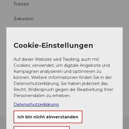
b
Freizeit
b
3
8
0
.
Exkursion
9
j
d
p
8
Sonstiges
g
4
Cookie-Einstellungen
.
Anreise und Parken
j
Culinarium Alpinum
p
Auf dieser Website wird Tracking, auch mit
g
Cookies, verwendet, um digitale Angebote und
Kontaktdaten
Kampagnen analysieren und optimieren zu
können. Weitere Informationen finden Sie in der
Mürgstrasse 18
Datenschutzerklärung. Sie haben jederzeit das
6370
Stans
Recht, Widerspruch gegen die Bearbeitung Ihrer
Anreise
Personendaten zu erheben.
Datenschutzerklärung
Ich bin nicht einverstanden