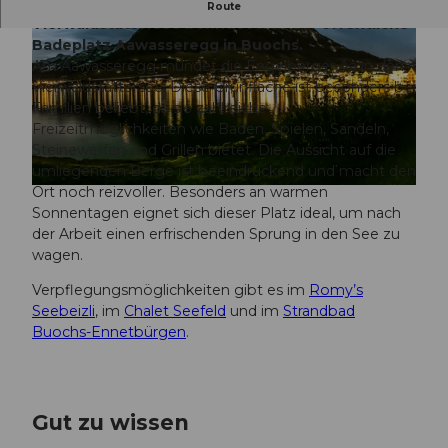
Direkt an der Mündung der Engelberger Aa in den
Route
Vierwaldstättersee befindet sich der öffentliche
Badeplatz Aawasseregg in Buochs.
Am Aawasseregg mündet die Engelberger Aa in den
Vierwaldstättersee. Diese Grünfläche ist besonders bei
Familien beliebt, da sie zahlreiche
Freizeitmöglichkeiten wie Baden, Spielen, Sandeln,
© Nidwalden Tourismus |
CC-BY
Steinewerfen und Grillen bietet. Die Aussicht auf die
umliegenden Berge ist beeindruckend und macht den
Ort noch reizvoller. Besonders an warmen
© Nidwalden Tourismus |
CC-BY
Sonnentagen eignet sich dieser Platz ideal, um nach
der Arbeit einen erfrischenden Sprung in den See zu
wagen.
Verpflegungsmöglichkeiten gibt es im
Romy’s
Seebeizli
, im
Chalet Seefeld
und im
Strandbad
Buochs-Ennetbürgen
.
Gut zu wissen