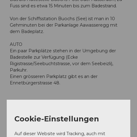
Fuss sind es etwa 15 Minuten bis zum Badestrand.
Von der Schiffsstation Buochs (See) ist man in 10
Gehminuten bei der Parkanlage Aawasseregg mit
dem Badeplatz.
AUTO
Ein paar Parkplätze stehen in der Umgebung der
Badestelle zur Verfügung (Ecke
Rigistrasse/Seebuchtstrasse, vor dem Seebeizli),
Parkuhr.
Einen grösseren Parkplatz gibt es an der
Ennetbürgerstrasse 48.
Cookie-Einstellungen
In der Nähe
Auf der Karte anschauen
Auf dieser Website wird Tracking, auch mit