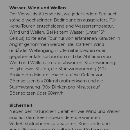
Wasser, Wind und Wellen
Der Vierwaldstättersee ist, wie jeder andere See auch,
ständig wechselnden Bedingungen ausgeliefert. Für
Kanu-Touren entscheidend sind Wassertemperatur,
Wind und Wellen. Bei kaltem Wasser (unter 15°
Celsius) sollte eine Tour nur von erfahrenen Kanuten in
Angriff genommen werden. Bei starkem Wind
und/oder Wellengang in Ufernähe bleiben oder
gegebenenfalls ausbooten und das Abflauen von
Wind und Wellen am Ufer abwarten. Sturmwarnung:
Es gibt zwei Stufen, die Starkwindwarnung (40x
Blinken pro Minute), macht auf die Gefahr von
Böenspitzen bis 60km/h aufmerksam und die
Sturmwarnung (90x Blinken pro Minute) auf
Böenspitzen über 60km/h.
Sicherheit
Neben den natürlichen Gefahren wie Wind und Wellen
sind auf dem See insbesondere die weiteren
Verkehrsteilnehmer zu beachten. Kursschiffe und
Berufsfischer, sowie Segelboote und Schwimmer,