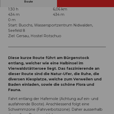
Route
1:30 h
6,06 km
434 m
434 m
0 m
Start: Buochs, Wassersportzentrum Nidwalden,
Seefeld 8
Ziel: Gersau, Hostel Rotschuo
Diese kurze Route führt am Bürgenstock
entlang, welcher wie eine Halbinsel im
Vierwaldstättersee liegt. Das faszinierende an
dieser Route sind die Natur-Ufer, die Ruhe, die
diversen Kiesplatze, welche zum Verweilen und
Baden einladen, sowie die schöne Flora und
Fauna.
Fahrt entlang der Hafemole (Achtung auf ein- und
ausfahrende Boote). Anschliessend folgt eine
Schwimmzone (Fahrverbotszone). Daher ausserhalb