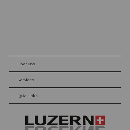
© Be
at Bre
chbü
hl
Über uns
Gästekarte Luzern
Ihre Vorteile als Übernachtungsgast
Services
Quicklinks