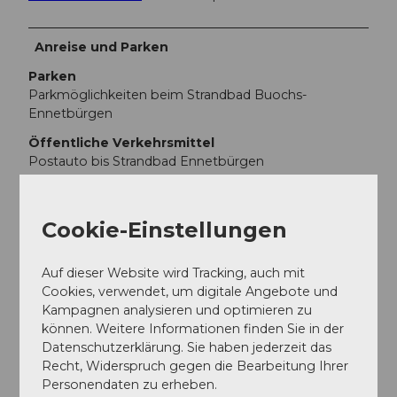
Anreise und Parken
Parken
Parkmöglichkeiten beim Strandbad Buochs-
Ennetbürgen
Öffentliche Verkehrsmittel
Postauto bis Strandbad Ennetbürgen
Weitere Infos / Links
Cookie-Einstellungen
Übernachten
Jugendherberge Rotschuo
Auf dieser Website wird Tracking, auch mit
Cookies, verwendet, um digitale Angebote und
Kanu-Vermietung
Kampagnen analysieren und optimieren zu
Kanuwelt Bouchs
können. Weitere Informationen finden Sie in der
Datenschutzerklärung. Sie haben jederzeit das
Recht, Widerspruch gegen die Bearbeitung Ihrer
Autor:in
Personendaten zu erheben.