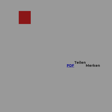
ebcams
Merkzettel
Suche
Shop
Teilen
PDF
Merken