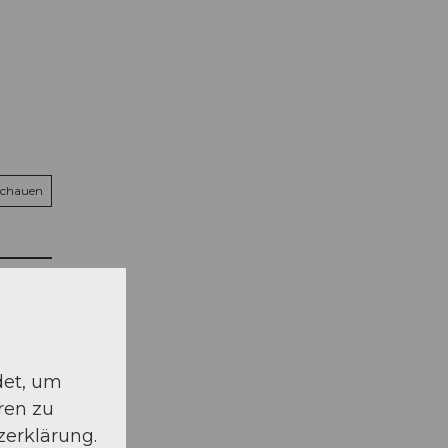
schauen
det, um
ren zu
zerklärung.