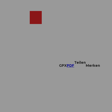
DE
ebcams
Merkzettel
Suche
Shop
Teilen
GPX
PDF
Merken