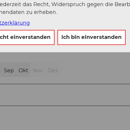
jederzeit das Recht, Widerspruch gegen die Bear
Weg (9%)
onendaten zu erheben.
Klettersteig (12%)
tzerklärung
icht einverstanden
Ich bin einverstanden
Sep
Okt
Nov
Dez