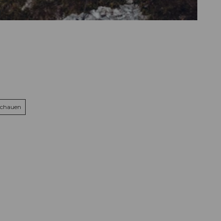
gt
schauen