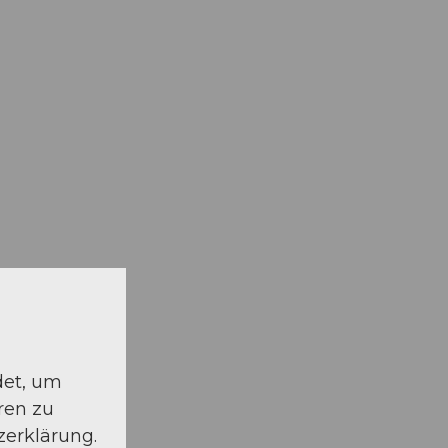
det, um
ren zu
zerklärung.