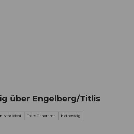
Informieren
Buchen
Business
W
ig über Engelberg/Titlis
n: sehr leicht
Tolles Panorama
Klettersteig