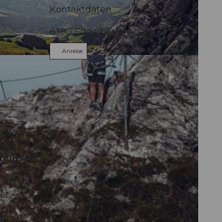
Kontaktdaten
6390
Engelberg
Anreise
us
teig
teig
net
es