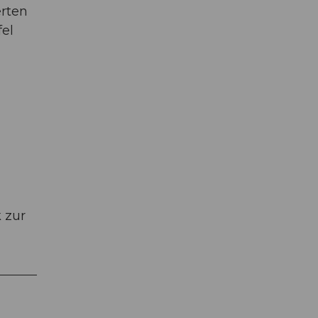
erten
el
 zur