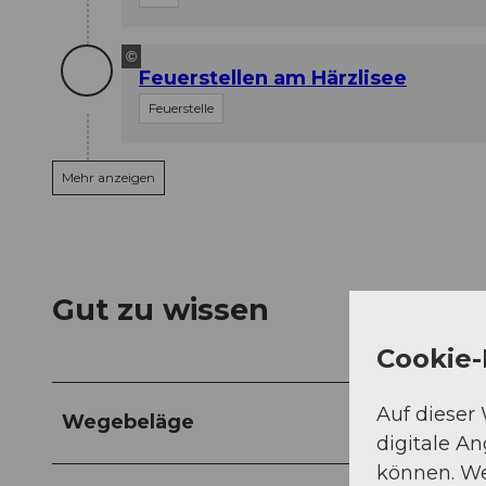
©
Feuerstellen am Härzlisee
Feuerstelle
Mehr anzeigen
Gut zu wissen
Cookie-
Auf dieser
Wegebeläge
digitale A
können. We