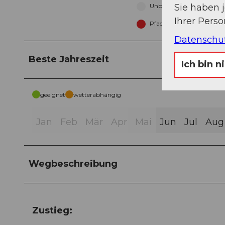
Sie haben 
Unbekannt (5%)
Ihrer Pers
Pfad (74%)
Datenschu
Beste Jahreszeit
Ich bin n
geeignet
wetterabhängig
Jan
Feb
Mär
Apr
Mai
Jun
Jul
Aug
Wegbeschreibung
Zustieg: