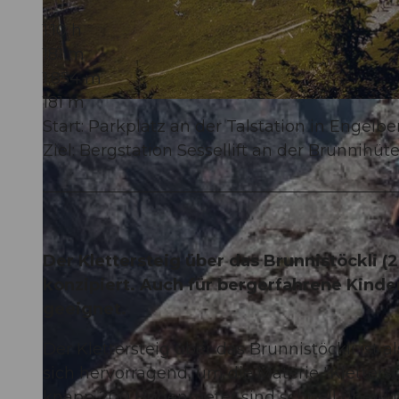
1:10 h
181 m
1.854 m
181 m
© Engelberg - Titlis Tourismus, Engelberg-Titlis Tourismus
Start: Parkplatz an der Talstation in Engelbe
Ziel: Bergstation Sessellift an der Brunnihüt
Der Klettersteig über das Brunnistöckli (2
konzipiert. Auch für bergerfahrene Kinder
geeignet.
Der Klettersteig über das Brunnistöckli ist a
sich hervorragend, um die Materie "Kletterst
knapp 200 Höhenmeter sind schnell überwu