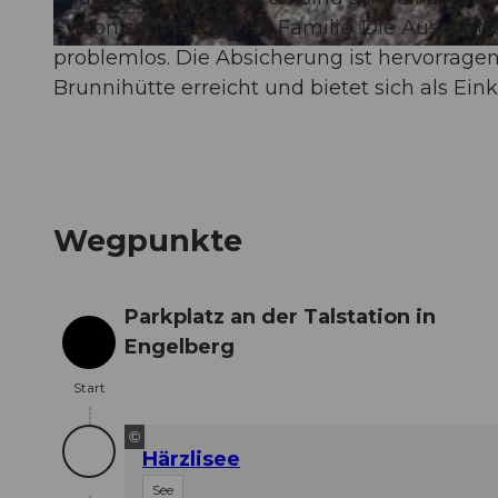
Erlebnis für die ganze Familie. Die Ausricht
problemlos. Die Absicherung ist hervorragend
© Engelberg - Titlis Tourismus, Engelberg-Titlis Tourismus
Brunnihütte erreicht und bietet sich als Ein
Wegpunkte
Parkplatz an der Talstation in
Engelberg
Start
Start
©
Härzlisee
See