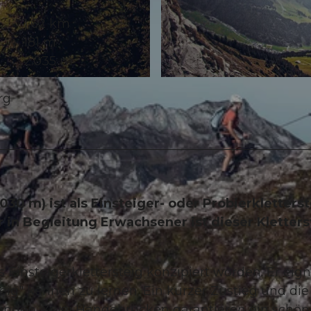
1,62 km
181 m
2.035 m
© Engelberg - Titlis Tourismus, Engelberg-Titlis Tourism
rg
e
030 m) ist als Einsteiger- oder Probierkletters
 in Begleitung Erwachsener ist dieser Kletters
ls Einsteigerklettersteig konzipiert worden. Er eig
eig" kennen zu lernen. Ein kurzer Zustieg und die
nden. Zwei Hängebrücken garantieren ein schön