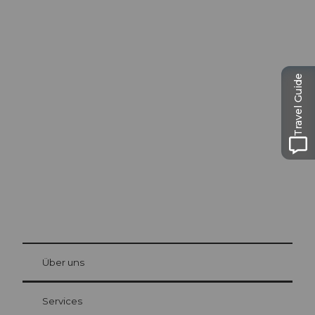
Ausflugstipps in
Travel Guide
Luzern
Die Stadt. Der See. Die Berge.
© Be
at Bre
chbü
hl
Über uns
Gästekarte Luzern
Ihre Vorteile als Übernachtungsgast
Services