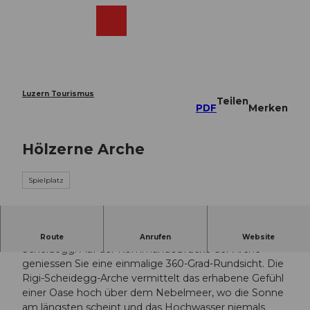
Z
u
Webcams
Merkzettel
Suche
Menü
Shop
m
I
n
h
a
Luzern Tourismus
Teilen
l
PDF
Merken
t
Hölzerne Arche
Spielplatz
Schiff ahoi auf dem höchsten Punkt der Rigi
Route
Anrufen
Website
Scheidegg. Auf der Kommandobrücke der Arche
geniessen Sie eine einmalige 360-Grad-Rundsicht. Die
Rigi-Scheidegg-Arche vermittelt das erhabene Gefühl
einer Oase hoch über dem Nebelmeer, wo die Sonne
am längsten scheint und das Hochwasser niemals