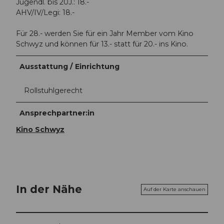
Jugendl. bis 20J.: 18.-
a
AHV/IV/Legi: 18.-
t
e
Für 28.- werden Sie für ein Jahr Member vom Kino
r
Schwyz und können für 13.- statt für 20.- ins Kino.
-
e
Ausstattung / Einrichtung
r
l
e
Rollstuhlgerecht
b
n
Ansprechpartner:in
i
Kino Schwyz
s
r
e
g
i
o
In der Nähe
Auf der Karte anschauen
n
-
m