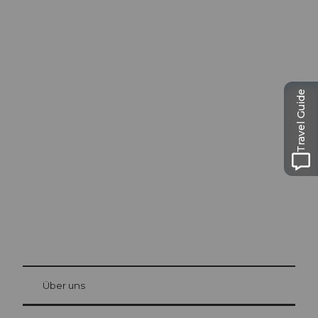
Travel Guide
Ausflugstipps in
Luzern
Die Stadt. Der See. Die Berge.
© Be
at Bre
chbü
hl
Über uns
Gästekarte Luzern