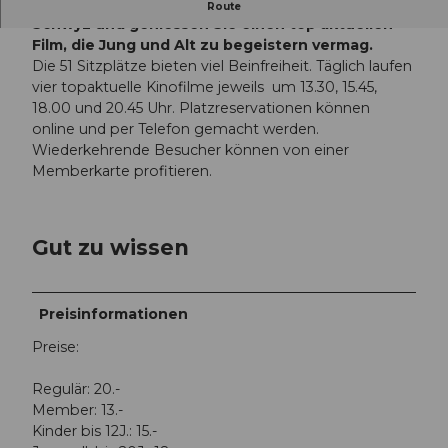
Verbringen Sie eine unbeschwerte Zeit im Kino
Route
o
Schwyz und geniessen Sie einen top aktuellen
-
Film, die Jung und Alt zu begeistern vermag.
s
Die 51 Sitzplätze bieten viel Beinfreiheit. Täglich laufen
c
vier topaktuelle Kinofilme jeweils um 13.30, 15.45,
h
18.00 und 20.45 Uhr. Platzreservationen können
w
online und per Telefon gemacht werden.
y
Wiederkehrende Besucher können von einer
z
Memberkarte profitieren.
-
k
i
Gut zu wissen
n
o
-
u
Preisinformationen
n
Preise:
d
-
Regulär: 20.-
t
Member: 13.-
h
Kinder bis 12J.: 15.-
e