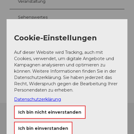
y
Veranstaltung
t
h
Sehenswertes
e
n
_
Touren
Cookie-Einstellungen
2
.
j
Auf dieser Website wird Tracking, auch mit
p
Cookies, verwendet, um digitale Angebote und
Kontaktdaten
g
Kampagnen analysieren und optimieren zu
6430
Schwyz
können. Weitere Informationen finden Sie in der
Datenschutzerklärung. Sie haben jederzeit das
Anreise
Recht, Widerspruch gegen die Bearbeitung Ihrer
Personendaten zu erheben.
Datenschutzerklärung
Ich bin nicht einverstanden
Ich bin einverstanden