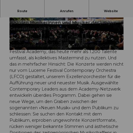
Alljährlich im November bietet Lucerne Festival
Route
Anrufen
Website
Forward der Gegenwartsmusik eine Bühne und
gibt den Musikerinnen und Musiker der jungen
© Lucerne Festival, Peter Fischli |
Schweiz Tourismus Podcast "Views from the Top"
CC-BY-NC-ND
Generation eine Stimme.
Ausgangspunkt ist die Idee, das über die Jahre
gewachsene internationale Netzwerk der Lucerne
Festival Academy, das heute mehr als 1.200 Talente
© Lucerne Festival |
CC-BY-NC-ND
umfasst, als kollektives Mastermind zu nutzen. Und
das in mehrfacher Hinsicht: Die Konzerte werden nicht
nur vom Lucerne Festival Contemporary Orchestra
(LFCO) gestaltet, unserem Exzellenzorchester für die
Aufführung neuer und neuester Musik. Ausgewählte
Contemporary Leaders aus dem Academy-Netzwerk
entwickeln überdies Programm. Dabei gehen sie
neue Wege, um den Graben zwischen der
sogenannten «Neuen Musik» und dem Publikum zu
schliessen: Sie suchen den Kontakt mit dem
Publikum, erproben ungewohnte Konzertformate,
rücken weniger bekannte Stimmen und ästhetische
Positionen des zeitgenössischen Musikschaffens in