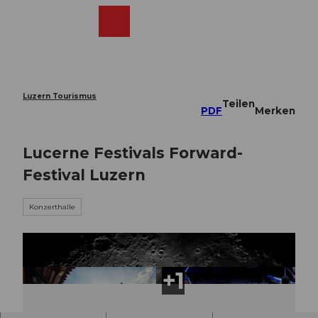
Z
u
Webcams
Merkzettel
Suche
Menü
Shop
m
I
n
h
a
Luzern Tourismus
Teilen
l
PDF
Merken
t
Lucerne Festivals Forward-
Festival Luzern
Konzerthalle