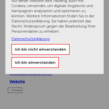
Auf dieser Website wird Tracking, auch mit
Cookies, verwendet, um digitale Angebote und
Kampagnen analysieren und optimieren zu
Sehenswertes
können. Weitere Informationen finden Sie in der
Datenschutzerklärung. Sie haben jederzeit das
Touren
Recht, Widerspruch gegen die Bearbeitung Ihrer
Personendaten zu erheben.
Datenschutzerklärung
Kontaktdaten
Ich bin nicht einverstanden
Luftseilbahn St. Jakob–Gitschenen
6461
Isenthal
Ich bin einverstanden
+41 (0)41 878 01 80
info@skiliftgitschenen.ch
Website
Anreise