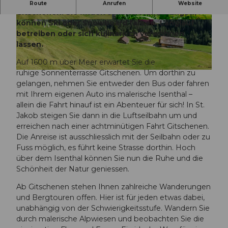
Entdecken Sie das vielfältige Angebot auf
Route
Anrufen
Website
Gitschenen: Sie finden schöne Wanderungen,
können Ski oder Snowboard fahren, Langlauf
© A. Sanchez, Angel Sanchez
© A. Sanchez, Angel Sanchez
betreiben oder sich kulinarisch verwöhnen
lassen.
Auf 1600 m über Meer erwartet Sie die
ruhige Sonnenterrasse Gitschenen. Um dorthin zu
© A. Sanchez, Angel Sanchez
gelangen, nehmen Sie entweder den Bus oder fahren
mit Ihrem eigenen Auto ins malerische Isenthal –
allein die Fahrt hinauf ist ein Abenteuer für sich! In St.
Jakob steigen Sie dann in die Luftseilbahn um und
erreichen nach einer achtminütigen Fahrt Gitschenen.
Die Anreise ist ausschliesslich mit der Seilbahn oder zu
Fuss möglich, es führt keine Strasse dorthin. Hoch
über dem Isenthal können Sie nun die Ruhe und die
Schönheit der Natur geniessen.
Ab Gitschenen stehen Ihnen zahlreiche Wanderungen
und Bergtouren offen. Hier ist für jeden etwas dabei,
unabhängig von der Schwierigkeitsstufe. Wandern Sie
durch malerische Alpwiesen und beobachten Sie die