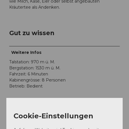
wie Milch, Käse, Eier oder selbst angebauten
Kräutertee als Andenken.
Gut zu wissen
Weitere Infos
Talstation: 970 m ü. M.
Bergstation: 1530 m ü. M.
Fahrzeit: 6 Minuten
Kabinengrösse: 8 Personen
Betrieb: Bedient
Cookie-Einstellungen
In der Nähe
Auf der Karte anschauen