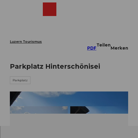
Z
u
Webcams
Merkzettel
Suche
Menü
Shop
m
I
n
h
a
Luzern Tourismus
Teilen
l
PDF
Merken
t
Parkplatz Hinterschönisei
Parkplatz