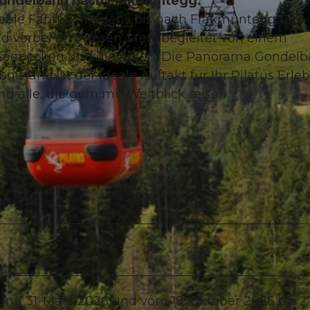
Gondelbahn nach Fräkmüntegg.
able Fahrt von Kriens bis nach Fräkmüntegg und
 vorbei an Wiesen, stets begleitet von einem
Seebecken und die Alpen. Die Panorama Gondel
s und ist der ideale Auftakt für Ihr Pilatus Erleb
© PILATUS-BAHNEN AG, nadja lipp |
CC-BY-ND
d alle, die gern mit Weitblick reisen.
und 31. März 2026 und vom 19. Oktober 2026 bis 27