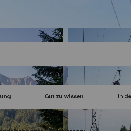
bung
Gut zu wissen
In d