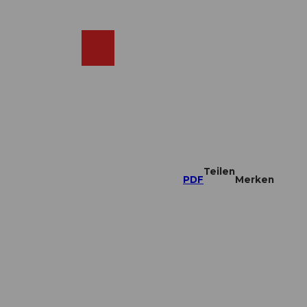
DE
ebcams
Merkzettel
Suche
Shop
Teilen
PDF
Merken