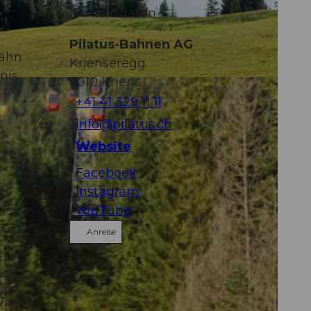
Kontaktdaten
Pilatus-Bahnen AG
bahn
Krienseregg
nis.
6010
Kriens
+41 41 329 11 11
info@pilatus.ch
Website
Facebook
Instagram
YouTube
Anreise
.