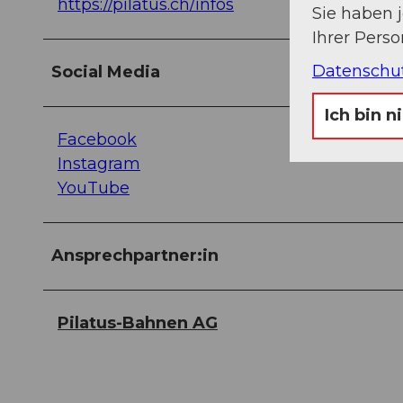
https://pilatus.ch/infos
Sie haben 
Ihrer Pers
Datenschu
Social Media
Ich bin n
Facebook
Instagram
YouTube
Ansprechpartner:in
Pilatus-Bahnen AG