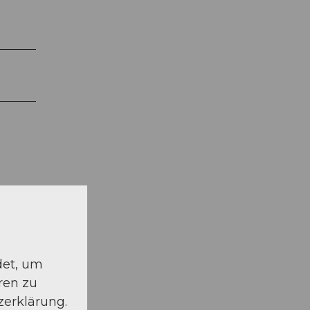
det, um
ren zu
zerklärung.