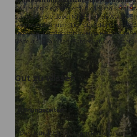
Schweben mit Aussicht – die Panorama-
Geniessen Sie eine gemütliche und komfort
schweben Sie dabei Mitten durch Wälder und
atemberaubenden Blick über das Luzerner 
verbindet Komfort mit intensivem Naturerlebni
© PILATUS-BAHNEN AG, nadja lipp |
CC-BY-ND
Perfekt für Familien, Entdecker, Geniesser un
Gut zu wissen
Öffnungszeiten
Der Betrieb bleibt wegen Revision am 30. 