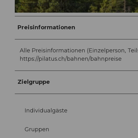
November 2026 eingestellt.
© PILATUS-BAHNEN AG, PERRET |
CC-BY-ND
Preisinformationen
Alle Preisinformationen (Einzelperson, Tei
https://pilatus.ch/bahnen/bahnpreise
Zielgruppe
Individualgäste
Gruppen