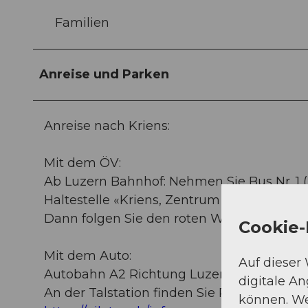
Familien
Anreise und Parken
Anreise nach Kriens:
Mit dem ÖV:
Ab Luzern Bahnhof: Nehmen Sie Bus Nr. 1 
Haltestelle «Kriens, Zentrum Pilatus». Die 
Dann folgen Sie den roten Wegweisern zur 
Cookie-
Mit dem Auto:
Auf dieser
Autobahn A2 Richtung Luzern, Ausfahrt Lu
digitale A
An der Talstation finden Sie Parkplätze so
können. We