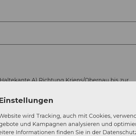
(Haltekante A) Richtung Kriens/Obernau bis zur
Busfahrt dauert ca. 15 Minuten.
Talstation in Kriens (5 Minuten Fussweg).
Einstellungen
 Website wird Tracking, auch mit Cookies, verwen
zern Süd/Kriens.
ngebote und Kampagnen analysieren und optimie
wie 4 E-Ladestationen für Elektroautos.
itere Informationen finden Sie in der Datenschut