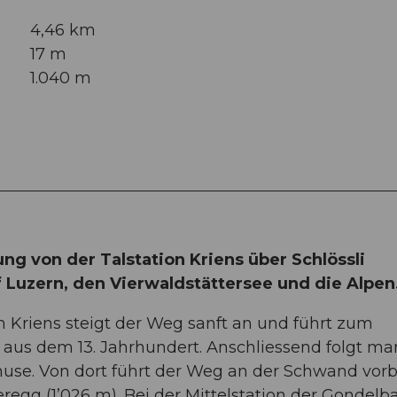
4,46 km
17 m
1.040 m
ng von der Talstation Kriens über Schlössli
 Luzern, den Vierwaldstättersee und die Alpen
 Kriens steigt der Weg sanft an und führt zum
aus dem 13. Jahrhundert. Anschliessend folgt ma
huse. Von dort führt der Weg an der Schwand vorb
eregg (1’026 m). Bei der Mittelstation der Gondelb