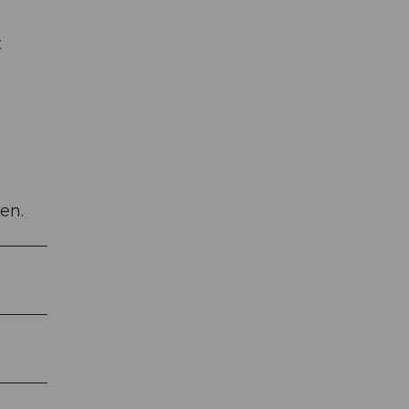
t
en.