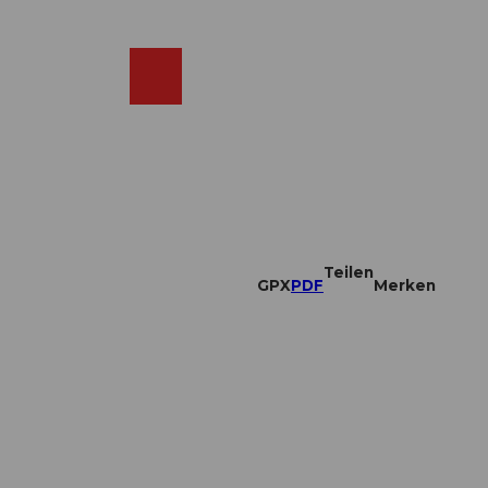
DE
ebcams
Merkzettel
Suche
Shop
Teilen
GPX
PDF
Merken