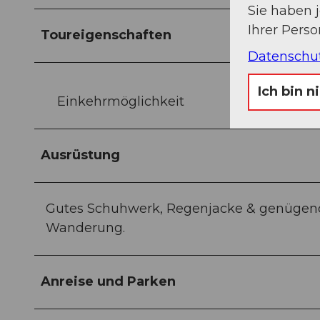
Sie haben 
Ihrer Pers
Toureigenschaften
Datenschu
Ich bin n
Einkehrmöglichkeit
Ausrüstung
Gutes Schuhwerk, Regenjacke & genügend
Wanderung.
Anreise und Parken