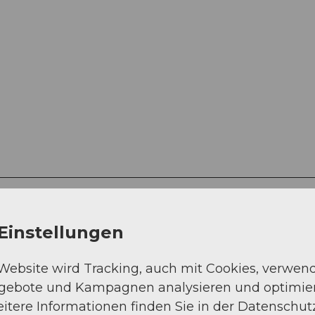
Einstellungen
 Website wird Tracking, auch mit Cookies, verwen
ngebote und Kampagnen analysieren und optimie
Sep
Okt
Nov
Dez
itere Informationen finden Sie in der Datenschut