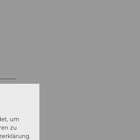
det, um
ren zu
zerklärung.