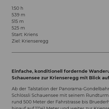
1:50 h
539 m
515 m
525 m
Start: Kriens
Ziel: Krienseregg
Einfache, konditionell fordernde Wanderu
Schauensee zur Krienseregg mit Blick auf
Ab der Talstation der Panorama-Gondelbahn
Schlössli Schauensee mit seinem Rundturm 
rund 500 Meter der Fahrstrasse bis Brueder
hinauf auf 1’041 Meter und weiter zur Kriens