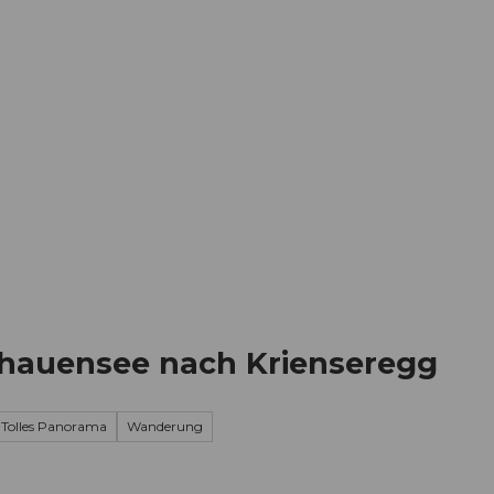
Informieren
Buchen
Business
W
chauensee nach Krienseregg
Tolles Panorama
Wanderung