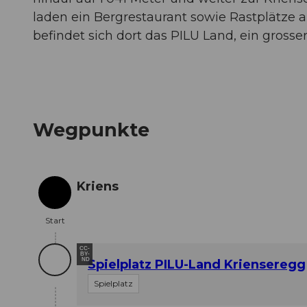
laden ein Bergrestaurant sowie Rastplätz
befindet sich dort das PILU Land, ein grosser
Wegpunkte
Kriens
Start
Start
CC-
BY-
ND
Spielplatz PILU-Land Krienseregg
Spielplatz