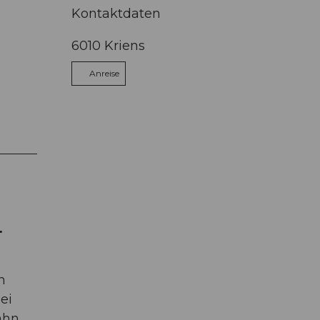
Kontaktdaten
6010
Kriens
Anreise
.
n
ei
ahn