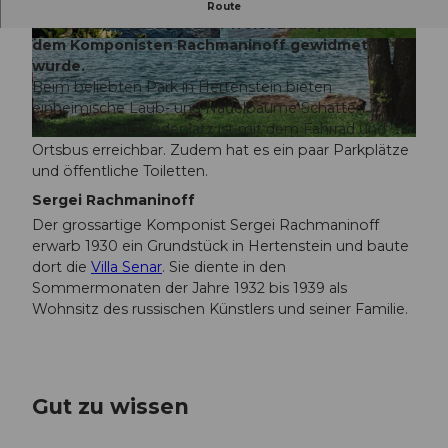
Der Rachmaninoff Quai ist eine Grünfläche direkt
Route
am See und ein beliebter freier Badeplatz, der
dem Komponisten Rachmaninoff gewidmet
© Luzern Tourismus , Laila Bosco |
CC-BY
Podcast: Das Erbe von Sergei Rachmaninoff | Musikstadt
wurde.
Beim beliebten Park in Hertenstein bieten
einheimische Laub- und Nadelbäume Schatten.
Der öffentliche Badeplatz ist mit dem Fahrrad und
© Luzern Tourismus, Laila Bosco |
CC-BY
Ortsbus erreichbar. Zudem hat es ein paar Parkplätze
und öffentliche Toiletten.
Sergei Rachmaninoff
Der grossartige Komponist Sergei Rachmaninoff
erwarb 1930 ein Grundstück in Hertenstein und baute
dort die
Villa Senar
. Sie diente in den
Sommermonaten der Jahre 1932 bis 1939 als
Wohnsitz des russischen Künstlers und seiner Familie.
Gut zu wissen