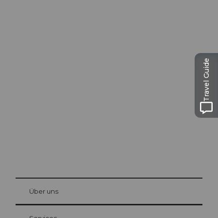
Travel Guide
Ausflugstipps in
Luzern
Die Stadt. Der See. Die Berge.
© Be
at Bre
chbü
hl
Über uns
Gästekarte Luzern
Ihre Vorteile als Übernachtungsgast