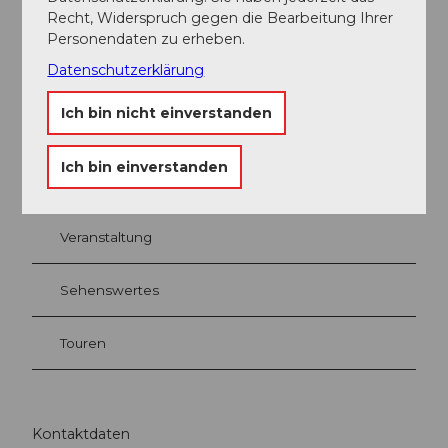
Recht, Widerspruch gegen die Bearbeitung Ihrer
Personendaten zu erheben.
Datenschutzerklärung
Ich bin nicht einverstanden
In der Nähe
Auf der Karte anschauen
Ich bin einverstanden
Veranstaltung
Sehenswertes
Touren
Kontaktdaten