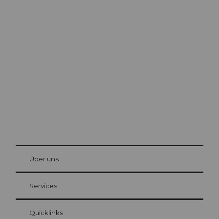
Ausflugstipps in
Luzern
Die Stadt. Der See. Die Berge.
© Be
at Bre
chbü
hl
Über uns
Gästekarte Luzern
Ihre Vorteile als Übernachtungsgast
Services
Quicklinks