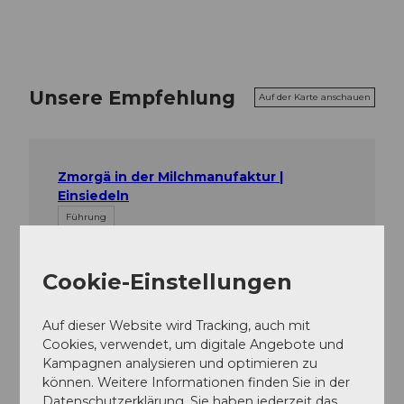
Unsere Empfehlung
Auf der Karte anschauen
Zmorgä in der Milchmanufaktur |
Einsiedeln
Führung
Frischkäse selber herstellen |
Cookie-Einstellungen
Milchmanufaktur Einsiedeln
Kulinarik
Auf dieser Website wird Tracking, auch mit
Cookies, verwendet, um digitale Angebote und
Öffentliche Führung | Milchmanufaktur
Kampagnen analysieren und optimieren zu
Einsiedeln
können. Weitere Informationen finden Sie in der
Kulinarik
Datenschutzerklärung. Sie haben jederzeit das