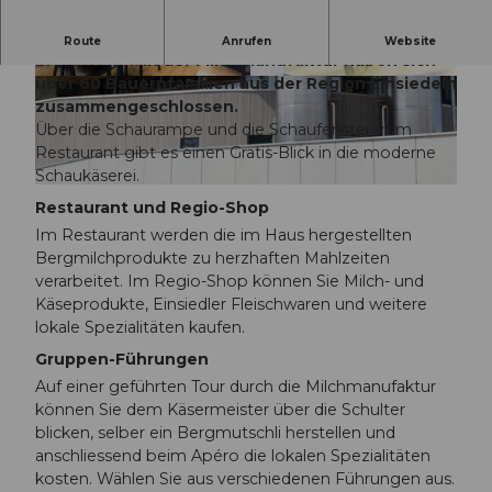
Im Klosterdorf können Sie die Milchverarbeitung
Route
Anrufen
Website
live erleben. In der Milchmanufaktur haben sich
über 60 Bauernfamilien aus der Region Einsiedeln
© Milchmanufaktur Einsiedeln |
© Milchmanufaktur Einsiedeln |
CC-BY-NC-ND
CC-BY-NC-ND
zusammengeschlossen.
Über die Schaurampe und die Schaufenster vom
Restaurant gibt es einen Gratis-Blick in die moderne
Schaukäserei.
© Milchmanufaktur Einsiedeln |
CC-BY-NC-ND
Restaurant und Regio-Shop
Im Restaurant werden die im Haus hergestellten
Bergmilchprodukte zu herzhaften Mahlzeiten
verarbeitet. Im Regio-Shop können Sie Milch- und
Käseprodukte, Einsiedler Fleischwaren und weitere
lokale Spezialitäten kaufen.
Gruppen-Führungen
Auf einer geführten Tour durch die Milchmanufaktur
können Sie dem Käsermeister über die Schulter
blicken, selber ein Bergmutschli herstellen und
anschliessend beim Apéro die lokalen Spezialitäten
kosten. Wählen Sie aus verschiedenen Führungen aus.