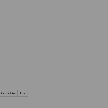
Informieren
Buchen
Business
W
tion: mittel
Tour