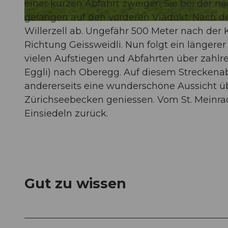
einer kurzen Abfahrt zweigen Sie bei der nä
gelangen auf den vorderen Viadukt. Nach de
© Einsiedeln-Ybrig-Zürichsee AG
Willerzell ab. Ungefähr 500 Meter nach der
Richtung Geissweidli. Nun folgt ein längerer
vielen Aufstiegen und Abfahrten über zahlr
Eggli) nach Oberegg. Auf diesem Streckenabs
andererseits eine wunderschöne Aussicht ü
Zürichseebecken geniessen. Vom St. Meinrad
Einsiedeln zurück.
Gut zu wissen