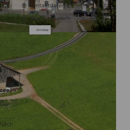
Kontaktdaten
8840
Einsiedeln
Anreise
hsee.
 Nach