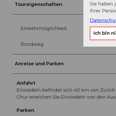
Sie haben 
Toureigenschaften
Ihrer Pers
Datenschu
Einkehrmöglichkeit
Ich bin n
Rundweg
Anreise und Parken
Anfahrt
Einsiedeln befindet sich 40 km von Zürich
Chur erreichen Sie Einsiedeln von den Ausf
Parken