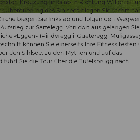
chsten Kreuzung links ab in Richtung Willerzell 
r Überquerung des Sihlsees biegen Sie rechts na
 Kirche biegen Sie links ab und folgen den Wegwe
 Aufstieg zur Sattelegg. Von dort aus gelangen Sie
eiche «Eggen» (Rindereggli, Gueteregg, Müligasse
chnitt können Sie einerseits Ihre Fitness testen
ber den Sihlsee, zu den Mythen und auf das
 führt Sie die Tour über die Tüfelsbrugg nach