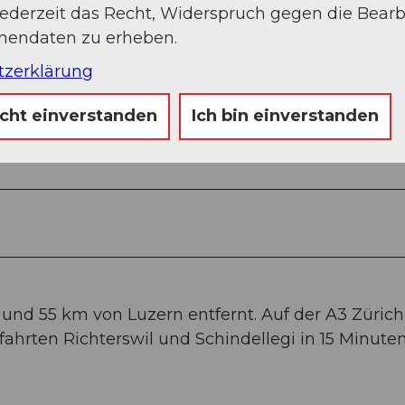
jederzeit das Recht, Widerspruch gegen die Bear
onendaten zu erheben.
tzerklärung
icht einverstanden
Ich bin einverstanden
 und 55 km von Luzern entfernt. Auf der A3 Zürich
ahrten Richterswil und Schindellegi in 15 Minuten