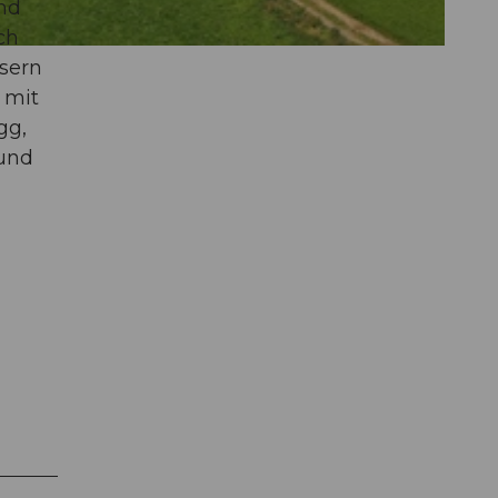
und
ch
isern
 mit
gg,
 und