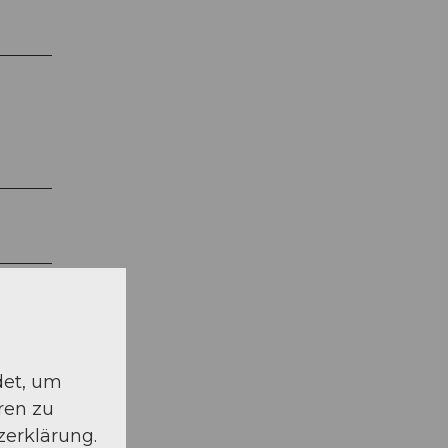
rugg -
det, um
ren zu
zerklärung.