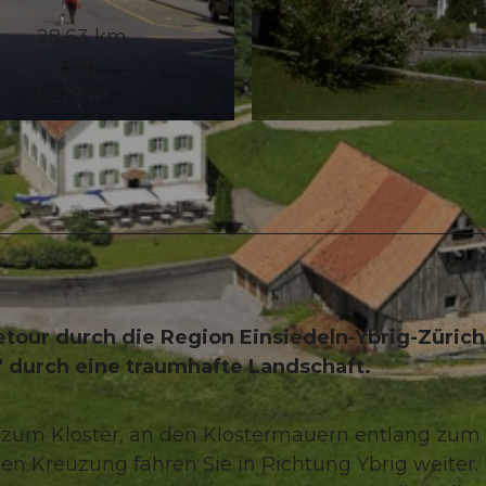
28,63 km
759 m
1.279 m
© Bikegenoss Zentralschweiz
etour durch die Region Einsiedeln-Ybrig-Züric
" durch eine traumhafte Landschaft.
e zum Kloster, an den Klostermauern entlang zum
sen Kreuzung fahren Sie in Richtung Ybrig weiter.