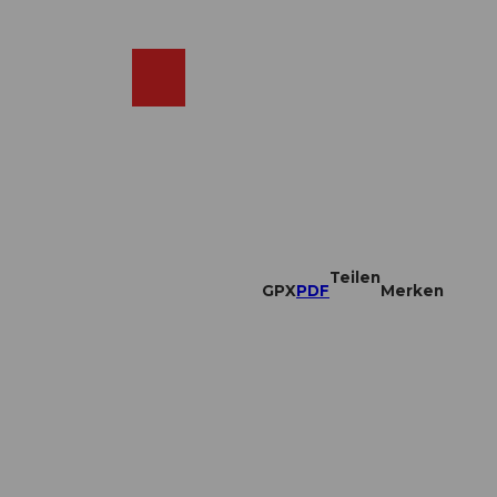
DE
ebcams
Merkzettel
Suche
Shop
Teilen
GPX
PDF
Merken