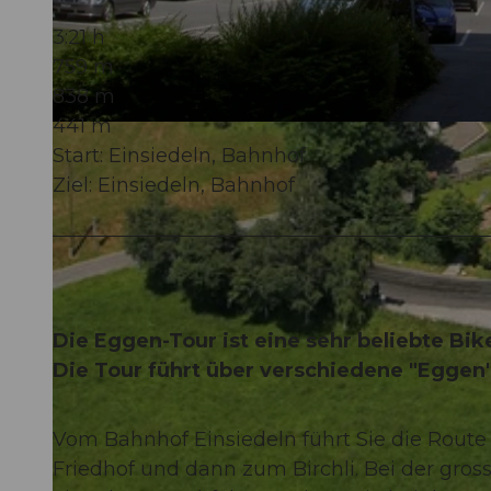
3:21 h
759 m
838 m
441 m
© Bikegenoss Zentralschweiz
Start: Einsiedeln, Bahnhof
Ziel: Einsiedeln, Bahnhof
Die Eggen-Tour ist eine sehr beliebte Bik
Die Tour führt über verschiedene "Eggen
Vom Bahnhof Einsiedeln führt Sie die Rout
Friedhof und dann zum Birchli. Bei der gros