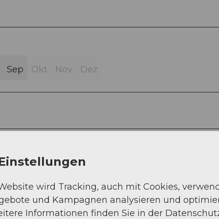
Sep
Okt
Nov
Dez
- Geissweidli - Höchegg - Hirzeggen - Sattelegg -
Einstellungen
gassegg - Eggli - Oberegg - St. Meinrad - Tüfelsb
 Website wird Tracking, auch mit Cookies, verwen
ngebote und Kampagnen analysieren und optimie
itere Informationen finden Sie in der Datenschut