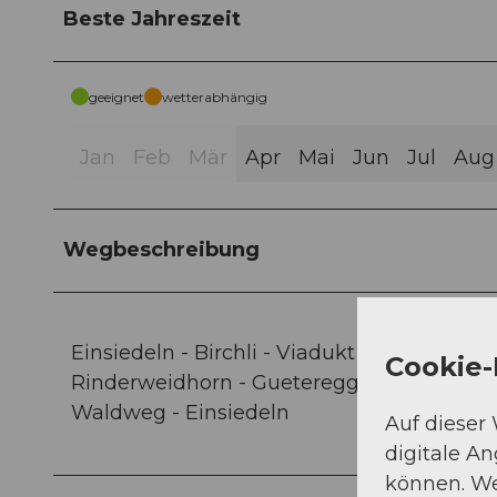
Beste Jahreszeit
geeignet
wetterabhängig
Jan
Feb
Mär
Apr
Mai
Jun
Jul
Aug
Wegbeschreibung
Einsiedeln - Birchli - Viadukt - Willerzell 
Cookie-
Rinderweidhorn - Gueteregg - Grueb - Müli
Waldweg - Einsiedeln
Auf dieser
digitale A
können. We