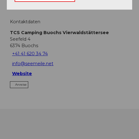
Kontaktdaten
TCS Camping Buochs Vierwaldstättersee
Seefeld 4
6374
Buochs
+41 41 620 34 74
info@seemeile.net
Website
Anreise