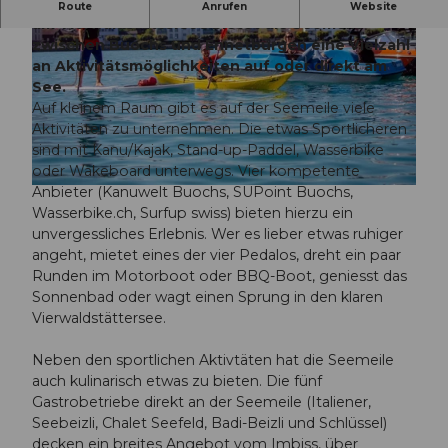
V
Mit dem grössten Sport- und Erholungsangebot
Route
Anrufen
Website
i
am Vierwaldstättersee bietet die Seemeile
zwischen Buochs und Ennetbürgen eine Vielzahl
d
an Aktivitätsmöglichkeiten auf oder direkt am
e
See.
o
Auf kleinem Raum gibt es auf der Seemeile viele
a
Aktivitäten zu unternehmen. Die etwas Sportlicheren
b
sind mit Kanu/Kajak, Stand-up-Paddel, Wasserbike
s
oder Wakeboard unterwegs. Vier kompetente
p
Anbieter (Kanuwelt Buochs, SUPoint Buochs,
© Nidwalden Tourismus |
CC-BY-NC-ND
Wasserbike.ch, Surfup swiss) bieten hierzu ein
i
unvergessliches Erlebnis. Wer es lieber etwas ruhiger
e
angeht, mietet eines der vier Pedalos, dreht ein paar
l
Runden im Motorboot oder BBQ-Boot, geniesst das
e
Sonnenbad oder wagt einen Sprung in den klaren
n
Vierwaldstättersee.
Neben den sportlichen Aktivtäten hat die Seemeile
auch kulinarisch etwas zu bieten. Die fünf
Gastrobetriebe direkt an der Seemeile (Italiener,
Seebeizli, Chalet Seefeld, Badi-Beizli und Schlüssel)
decken ein breites Angebot vom Imbiss, über