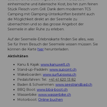
einheimische und italienische Kost, bis hin zum feinen
Stück Fleisch vom Grill. Dank dem modernen TCS
Camping mit Glamping-Unterkünften besteht auch
die Möglichkeit direkt an der Seemeile zu
übernachten und so das grosse Angebot der
Seemeile in aller Ruhe zu erleben.
Auf der Seemeile-Erlebniskarte finden Sie alles, was
Sie für Ihren Besuch der Seemeile wissen müssen. Sie
können die Karte
hier
herunterladen.
Aktivitäten
Kanu & Kajak:
www.kanuwelt.ch
Stand-up-Paddeln:
www.supoint.ch
Wakeboarden:
www.surfupswiss.ch
Pedalofahren: Tel.
+41 41 620 13 82
Baden & Schwimmen:
www.seestrandbad.ch
BBQ Boot:
www.bbq-boot.ch
Wasserbike:
www.wasserbike.ch
Motorboot:
Online buchen