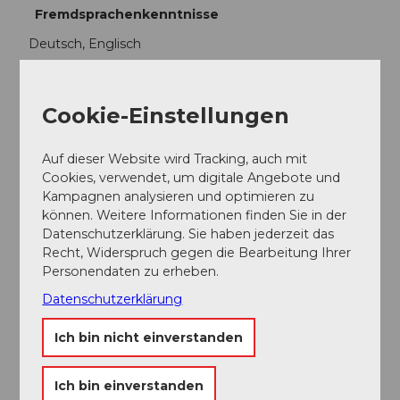
Fremdsprachenkenntnisse
Deutsch, Englisch
Ansprechpartner:in
Cookie-Einstellungen
TCS Camping Buochs Vierwaldstättersee
Auf dieser Website wird Tracking, auch mit
Cookies, verwendet, um digitale Angebote und
Kampagnen analysieren und optimieren zu
können. Weitere Informationen finden Sie in der
In der Nähe
Auf der Karte anschauen
Datenschutzerklärung. Sie haben jederzeit das
Recht, Widerspruch gegen die Bearbeitung Ihrer
Personendaten zu erheben.
Veranstaltung
Datenschutzerklärung
Sehenswertes
Ich bin nicht einverstanden
Touren
Ich bin einverstanden