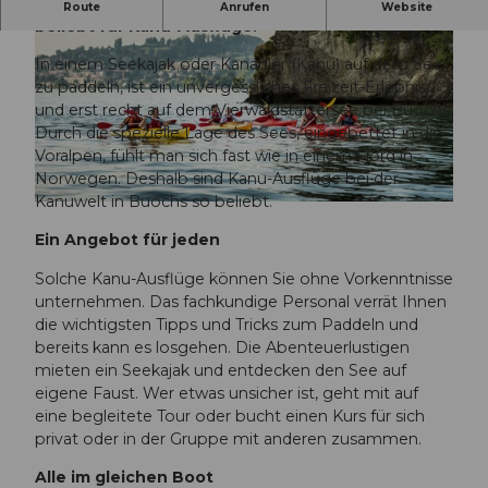
Buochs am Vierwaldstättersee ist bekannt und
Route
Anrufen
Website
beliebt für Kanu-Ausflüge.
In einem Seekajak oder Kanadier (Kanu) auf dem See
zu paddeln, ist ein unvergessliches Freizeit-Erlebnis
und erst recht auf dem Vierwaldstättersee bei Buochs.
Durch die spezielle Lage des Sees, eingebettet in die
Voralpen, fühlt man sich fast wie in einem Fjord in
© Ivo Scholz |
CC-BY-NC-ND
Norwegen. Deshalb sind Kanu-Ausflüge bei der
Kanuwelt in Buochs so beliebt.
© Ivo Scholz | Schweiz Tourismus |
CC-BY-NC-ND
Ein Angebot für jeden
Solche Kanu-Ausflüge können Sie ohne Vorkenntnisse
unternehmen. Das fachkundige Personal verrät Ihnen
die wichtigsten Tipps und Tricks zum Paddeln und
bereits kann es losgehen. Die Abenteuerlustigen
mieten ein Seekajak und entdecken den See auf
eigene Faust. Wer etwas unsicher ist, geht mit auf
eine begleitete Tour oder bucht einen Kurs für sich
privat oder in der Gruppe mit anderen zusammen.
Alle im gleichen Boot