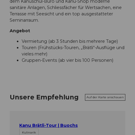
dem Kanuschul-Büro und Kanu-Shop moderne
sanitäre Anlagen, Schliessfächer für Wertsachen, eine
Terrasse mit Seesicht und ein top ausgestatteter
Seminarraum.
Angebot
Vermietung (ab 3 Stunden bis mehrere Tage)
Touren (Frühstücks-Touren, „Brätli“-Ausflüge und
vieles mehr)
Gruppen-Events (ab vier bis 100 Personen)
Unsere Empfehlung
Auf der Karte anschauen
Kanu Brätli-Tour | Buochs
Kulinarik