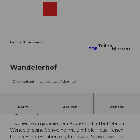
Z
u
Webcams
Merkzettel
Suche
Menü
Shop
m
I
n
h
a
Luzern Tourismus
Teilen
l
PDF
Merken
t
Wandelerhof
Direktverkauf
Landwirtschaftsbetrieb
In Gunzwil auf dem Wandelerhof entsteht eine
Route
Anrufen
Website
regionale Spezialität: Das Bierschwein.
Inspiriert vom japanischen Kobe-Rind füttert Martin
Wandeler seine Schweine mit Bierhefe – das Fleisch
hat im Blindtest überzeugt und wird Schweizweit in