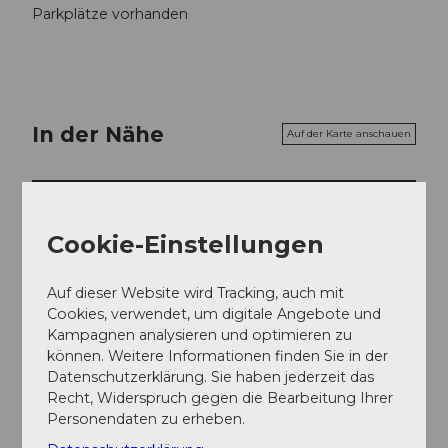
Parkplätze vorhanden
In der Nähe
Auf der Karte anschauen
Sehenswertes
Cookie-Einstellungen
Auf dieser Website wird Tracking, auch mit
Kontaktdaten
Cookies, verwendet, um digitale Angebote und
Wandelerhof
Kampagnen analysieren und optimieren zu
Lochete 17
können. Weitere Informationen finden Sie in der
6222
Gunzwil
Datenschutzerklärung. Sie haben jederzeit das
Recht, Widerspruch gegen die Bearbeitung Ihrer
+41 (0)41 930 12 22
Personendaten zu erheben.
info@wandelerhof.ch