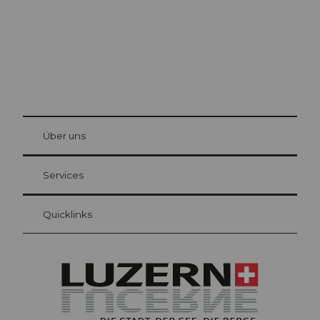
© Be
at Bre
chbü
hl
Über uns
Gästekarte Luzern
Ihre Vorteile als Übernachtungsgast
Services
Quicklinks