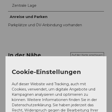
Zentrale Lage
Anreise und Parken
Parkplätze und ÖV-Anbindung vorhanden
In der Nähe
Auf der Karte anschauen
Cookie-Einstellungen
Sehenswertes
Auf dieser Website wird Tracking, auch mit
Cookies, verwendet, um digitale Angebote und
Kampagnen analysieren und optimieren zu
Kontaktdaten
können. Weitere Informationen finden Sie in der
Datenschutzerklärung. Sie haben jederzeit das
Kaffee Rösterei Knubel AG
Recht, Widerspruch gegen die Bearbeitung Ihrer
Hauptstrasse 15