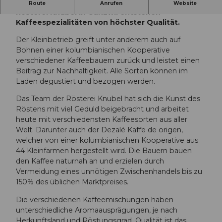
In den wöchentlichen Röstungen der Kaffee
Route
Anrufen
Website
Rösterei Knubel in Gunzwil entstehen
Kaffeespezialitäten von höchster Qualität.
Der Kleinbetrieb greift unter anderem auch auf
Bohnen einer kolumbianischen Kooperative
verschiedener Kaffeebauern zurück und leistet einen
Beitrag zur Nachhaltigkeit. Alle Sorten können im
Laden degustiert und bezogen werden.
Das Team der Rösterei Knubel hat sich die Kunst des
Röstens mit viel Geduld beigebracht und arbeitet
heute mit verschiedensten Kaffeesorten aus aller
Welt. Darunter auch der Dezalé Kaffe de origen,
welcher von einer kolumbianischen Kooperative aus
44 Kleinfarmen hergestellt wird. Die Bauern bauen
den Kaffee naturnah an und erzielen durch
Vermeidung eines unnötigen Zwischenhandels bis zu
150% des üblichen Marktpreises.
Die verschiedenen Kaffeemischungen haben
unterschiedliche Aromaausprägungen, je nach
Herkunftsland und Röstungsgrad. Qualität ist das