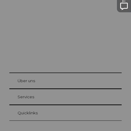
Ausflugstipps in
Luzern
Die Stadt. Der See. Die Berge.
© Be
at Bre
chbü
hl
Über uns
Gästekarte Luzern
Ihre Vorteile als Übernachtungsgast
Services
Quicklinks