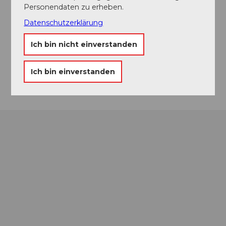
Personendaten zu erheben.
6222
Gunzwil
+41 (0)41 419 30 06
Datenschutzerklärung
info@kaffee-knubel.ch
Ich bin nicht einverstanden
Website
Ich bin einverstanden
Anreise