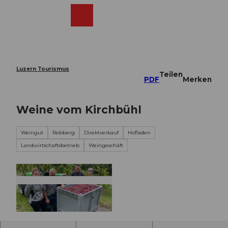
Z
u
Webcams
Merkzettel
Suche
Menü
Shop
m
I
n
h
a
Luzern Tourismus
Teilen
l
PDF
Merken
t
Weine vom Kirchbühl
Weingut
Rebberg
Direktverkauf
Hofladen
Landwirtschaftsbetrieb
Weingeschäft
©
CC-BY