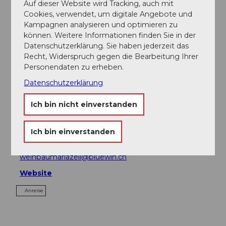
Auf dieser Website wird Tracking, auch mit
Cookies, verwendet, um digitale Angebote und
Sehenswertes
Kampagnen analysieren und optimieren zu
können. Weitere Informationen finden Sie in der
Touren
Datenschutzerklärung. Sie haben jederzeit das
Recht, Widerspruch gegen die Bearbeitung Ihrer
Personendaten zu erheben.
Datenschutzerklärung
Kontaktdaten
Ich bin nicht einverstanden
Verein Weinkultur Sempachersee
Obstgartenstrasse 41
6210
Sursee
Ich bin einverstanden
+41 (0)79 232 55 44
weinbaumariazell@bluewin.ch
Website
Anreise