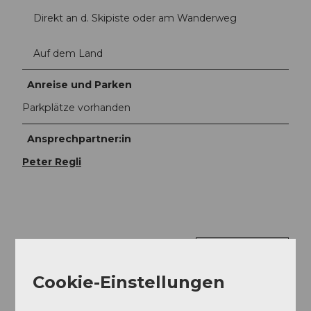
Direkt an d. Skipiste oder am Wanderweg
Auf dem Land
Anreise und Parken
Parkplätze vorhanden
Ansprechpartner:in
Peter Regli
In der Nähe
Auf der Karte anschauen
Cookie-Einstellungen
Veranstaltung