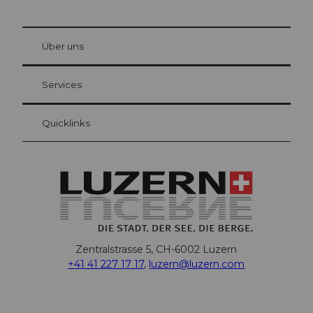
© Be
at Bre
chbü
hl
Über uns
Gästekarte Luzern
Ihre Vorteile als Übernachtungsgast
Services
Quicklinks
Zentralstrasse 5, CH-6002 Luzern
+41 41 227 17 17
,
luzern@luzern.com
F
X
Y
I
T
T
P
L
W
T