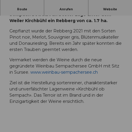
Die Familie Gassmann vom Neuhof in
Route
Anrufen
Website
Sempach betreibt an bester Lage unter dem
Weiler Kirchbühl ein Rebberg von ca. 1.7 ha.
Gepflanzt wurde der Rebberg 2021 mit den Sorten
Pinot noir, Merlot, Souvignier gris, Blütenmuskateller
und Donauriesling. Bereits ein Jahr später konnten die
ersten Trauben geerntet werden.
Vermarket werden die Weine durch die neue
gegründete Weinbau Sempachersee GmbH mit Sitz
in Sursee.
www.weinbau-sempachersee.ch
Ziel ist die Herstellung sortenreiner, charakterstarker
und unverfälschter Lagenweine «Kirchbühl ob
Sempach». Das Terroir ist im Brand und in der
Einzigartigkeit der Weine ersichtlich.