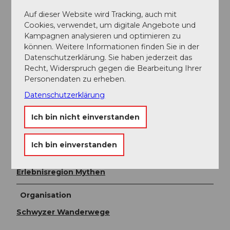
Öffentliche Verkehrsmittel
Auf dieser Website wird Tracking, auch mit
Mitten in der Zentralschweiz, direkt an der Nord-Süd-
Cookies, verwendet, um digitale Angebote und
Achse gelegen, ist die Mythenregion aus allen
Kampagnen analysieren und optimieren zu
Richtungen, sowohl mit dem Auto, als auch mit der
können. Weitere Informationen finden Sie in der
Bahn schnell erreichbar. Ab Zürich in ca. 45 Minuten
Datenschutzerklärung. Sie haben jederzeit das
und ab Luzern oder Zug in nur 30 Minuten.
Recht, Widerspruch gegen die Bearbeitung Ihrer
Personendaten zu erheben.
Weitere Infos / Links
Datenschutzerklärung
https://www.mythenregion.ch/sommer
Ich bin nicht einverstanden
Weitere Infos zum
Billett finden Sie hier.
Ich bin einverstanden
Autor:in
Erlebnisregion Mythen
Organisation
Schwyzer Wanderwege