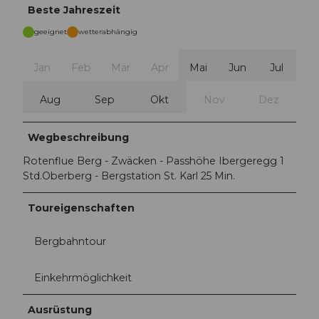
Beste Jahreszeit
geeignet
wetterabhängig
Jan
Feb
Mär
Apr
Mai
Jun
Jul
Aug
Sep
Okt
Nov
Dez
Wegbeschreibung
Rotenflue Berg - Zwäcken - Passhöhe Ibergeregg 1
Std.Oberberg - Bergstation St. Karl 25 Min.
Toureigenschaften
Bergbahntour
Einkehrmöglichkeit
Ausrüstung