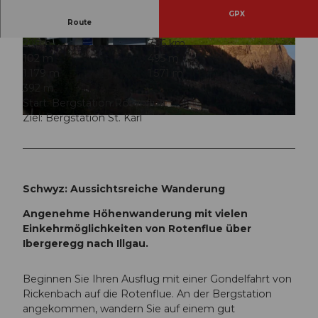
GPX
Route
2:18 h
7,56 km
© Schwyzer Wanderwege
© Schwyzer Wanderwege
102 m
495 m
1.179 m
1.571 m
392 m
Start: Bergstation Rotenflue
Ziel: Bergstation St. Karl
© Schwyzer Wanderwege
Schwyz: Aussichtsreiche Wanderung
Angenehme Höhenwanderung mit vielen
Einkehrmöglichkeiten von Rotenflue über
Ibergeregg nach Illgau.
Beginnen Sie Ihren Ausflug mit einer Gondelfahrt von
Rickenbach auf die Rotenflue. An der Bergstation
angekommen, wandern Sie auf einem gut