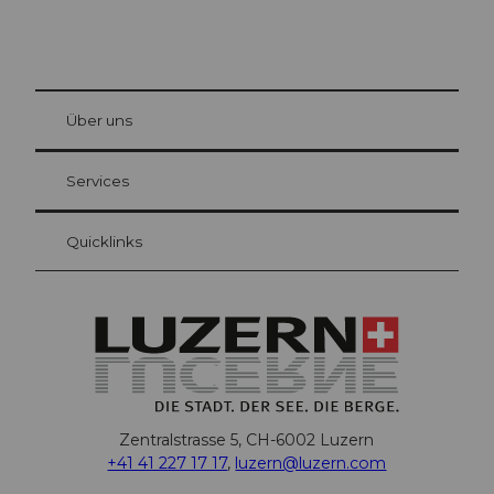
© Be
at Bre
chbü
hl
Über uns
Gästekarte Luzern
Ihre Vorteile als Übernachtungsgast
Services
Quicklinks
Zentralstrasse 5, CH-6002 Luzern
+41 41 227 17 17
,
luzern@luzern.com