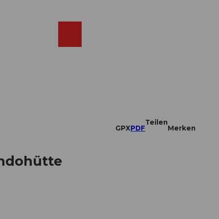
DE
ebcams
Merkzettel
Suche
Shop
Teilen
GPX
PDF
Merken
ondohütte