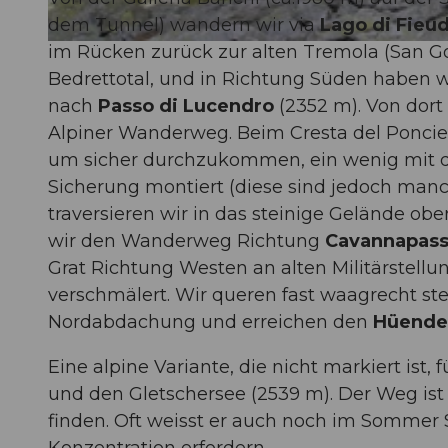
dem Tunnel) wandern wir via
Lago di Fieu
im Rücken zurück zur alten Tremola (San Got
© Markus Fehlmann, Verein Urner Wanderwege |
CC-BY
Bedrettotal, und in Richtung Süden haben wi
nach
Passo di Lucendro
(2352 m). Von dort 
Alpiner Wanderweg. Beim Cresta del Poncien
um sicher durchzukommen, ein wenig mit de
Sicherung montiert (diese sind jedoch man
traversieren wir in das steinige Gelände ob
wir den Wanderweg Richtung
Cavannapas
Grat Richtung Westen an alten Militärstellun
verschmälert. Wir queren fast waagrecht ste
Nordabdachung und erreichen den
Hüender
Eine alpine Variante, die nicht markiert ist
und den Gletschersee (2539 m). Der Weg ist 
finden. Oft weisst er auch noch im Sommer S
Konzentration erfordern.