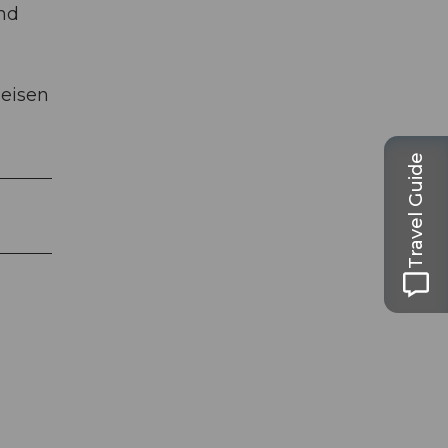
nd
geisen
Travel Guide