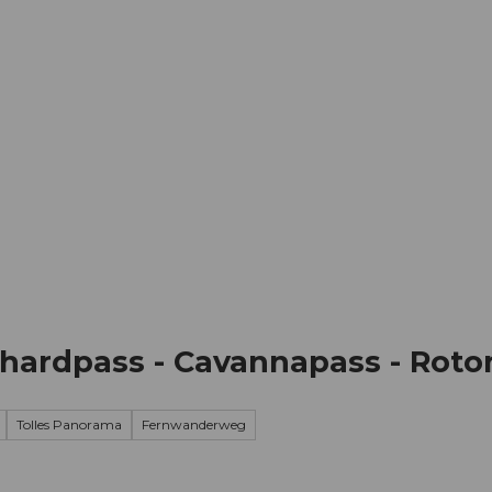
Informieren
Buchen
Business
W
thardpass - Cavannapass - Rot
Tolles Panorama
Fernwanderweg