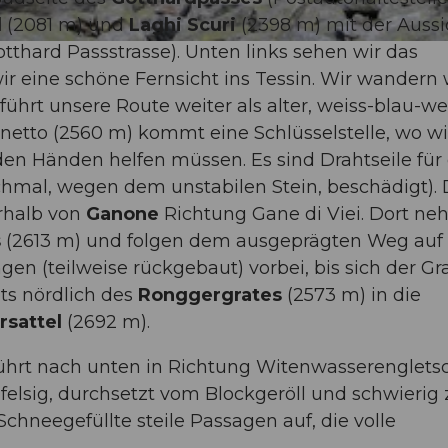
d
(2081 m) und
Laghi Scuri
(2398 m) mit der Aussi
thard Passstrasse). Unten links sehen wir das
r eine schöne Fernsicht ins Tessin. Wir wandern 
führt unsere Route weiter als alter, weiss-blau-we
etto (2560 m) kommt eine Schlüsselstelle, wo wi
n Händen helfen müssen. Es sind Drahtseile für 
chmal, wegen dem unstabilen Stein, beschädigt).
erhalb von
Ganone
Richtung Gane di Viei. Dort n
s
(2613 m) und folgen dem ausgeprägten Weg au
gen (teilweise rückgebaut) vorbei, bis sich der Gr
ts nördlich des
Ronggergrates
(2573 m) in die
sattel
(2692 m).
, führt nach unten in Richtung Witenwasserenglets
felsig, durchsetzt vom Blockgeröll und schwierig 
chneegefüllte steile Passagen auf, die volle