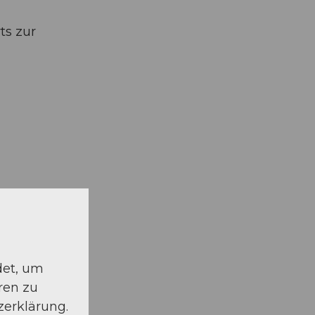
ts zur
det, um
ren zu
zerklärung.