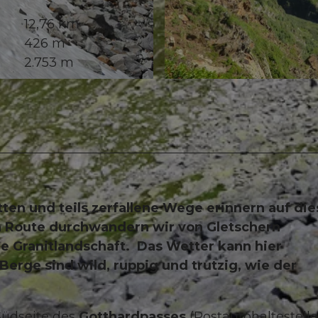
12,76 km
426 m
2.753 m
© Sanna Laurén/ Markus Fehlmann, Verein Urner Wand
ten und teils zerfallene Wege erinnern auf die
en Route durchwandern wir von Gletschern
e Granitlandschaft. Das Wetter kann hier
erge sind wild, ruppig und trutzig, wie der
Südseite des
Gotthardpasses
(Postautohaltestell