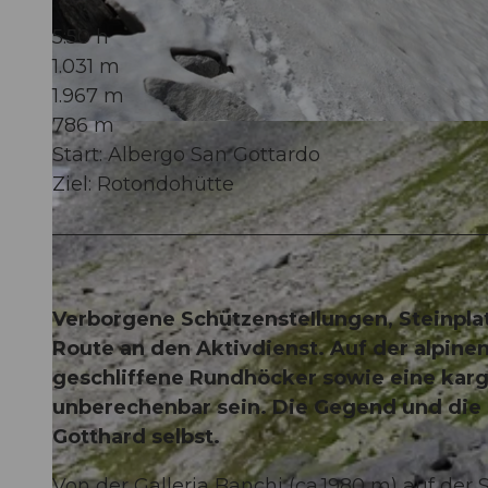
5:50 h
1.031 m
1.967 m
786 m
© Sanna Laurén/ Markus Fehlmann, Verein Urner Wanderwege |
CC-BY
Start: Albergo San Gottardo
Ziel: Rotondohütte
Verborgene SchützensteIlungen, Steinplat
Route an den Aktivdienst. Auf der alpin
geschliffene Rundhöcker sowie eine karg
unberechenbar sein. Die Gegend und die B
Gotthard selbst.
Von der Galleria Banchi (ca.1980 m) auf der 