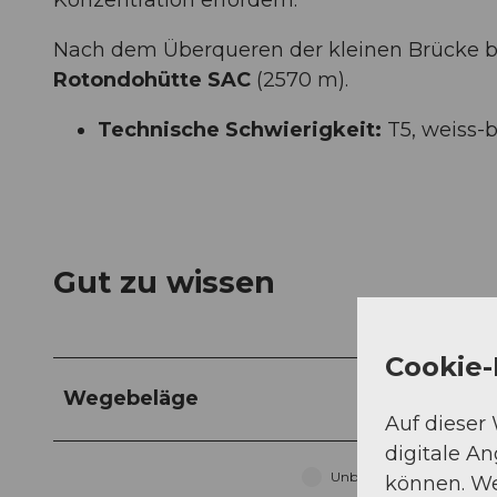
Nach dem Überqueren der kleinen Brücke bei
Rotondohütte SAC
(2570 m).
Technische Schwierigkeit:
T5, weiss-
Gut zu wissen
Cookie-
Wegebeläge
Auf dieser
digitale A
Unbekannt (36%)
können. We