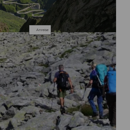
Kontaktdaten
6780
Airolo
Anreise
erwege |
CC-BY
ser
e nach