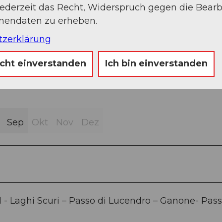
jederzeit das Recht, Widerspruch gegen die Bear
Weg (19%)
onendaten zu erheben.
tzerklärung
icht einverstanden
Ich bin einverstanden
Sep
Okt
Nov
Dez
d - Laghi Scuri – Passo di Lucendro – Ganone- Pass