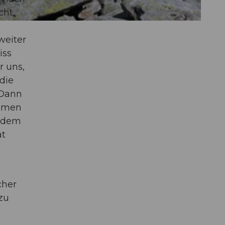
cht
weiter
iss
r uns,
die
 Dann
ehmen
f dem
at
cher
zu