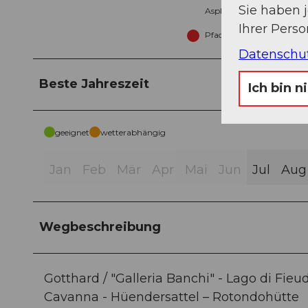
Sie haben 
Asphalt (8%)
Ihrer Pers
Pfad (35%)
Datenschu
Beste Jahreszeit
Ich bin n
geeignet
wetterabhängig
Jan
Feb
Mär
Apr
Mai
Jun
Jul
Aug
Wegbeschreibung
Gotthard / "Galleria Banchi" - Lago di Fieu
Cavanna - Hüendersattel – Rotondohütte