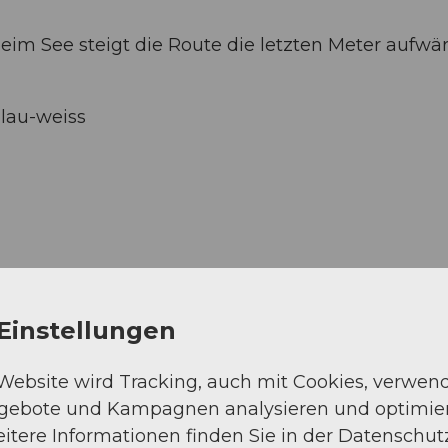
m See steigt die Route die letzten Meter aufwär
blau-weiss
Einstellungen
 Website wird Tracking, auch mit Cookies, verwen
ngebote und Kampagnen analysieren und optimie
Strasse (2%)
itere Informationen finden Sie in der Datenschut