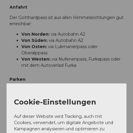
Anfahrt
Der Gotthardpass ist aus allen Himmelsrichtungen gut
erreichbar:
Von Norden:
via Autobahn A2
Von Süden:
via Autobahn A2
Von Osten:
via Lukmanierpass oder
Oberalppass
Von Westen:
via Nufenenpass, Furkapass oder
mit dem Autoverlad Furka
Parken
Parkmöglichkeiten stehen auf dem Gotthardpass zur
Verfügung.
Cookie-Einstellungen
Öffentliche Verkehrsmittel
Auf dieser Website wird Tracking, auch mit
Der Gotthardpass ist bequem mit dem Postauto
Cookies, verwendet, um digitale Angebote und
erreichbar. Den aktuellen Fahrplan findest du unter:
Kampagnen analysieren und optimieren zu
www.sbb.ch
.