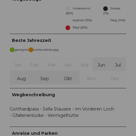
Unbekannt
Strasse
(36%)
(1%)
Asphalt (15%)
Weg (14%)
Pfad (33%)
Beste Jahreszeit
geeignet
wetterabhängig
Jan
Feb
Mär
Apr
Mai
Jun
Jul
Aug
Sep
Okt
Nov
Dez
Wegbeschreibung
Gotthardpass - Sella Stausee - Im Vorderen Loch
- Gfallenenlücke - Vermigelhütte
Anreise und Parken