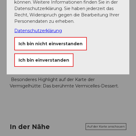
können. Weitere Informationen finden Sie in der
Datenschutzerklärung. Sie haben jederzeit das
Recht, Widerspruch gegen die Bearbeitung Ihrer
Autor:in
Personendaten zu erheben.
Andermatt-Urserntal Tourismus GmbH
Datenschutzerklärung
Organisation
Ich bin nicht einverstanden
Région de vacances Andermatt
Ich bin einverstanden
Unser Tipp
Besonderes Highlight auf der Karte der
Vermigelhütte: Das berühmte Vermicelles-Dessert.
In der Nähe
Auf der Karte anschauen