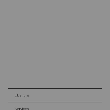
Ausflugstipps in
Luzern
Die Stadt. Der See. Die Berge.
© Be
at Bre
chbü
hl
Über uns
Gästekarte Luzern
Ihre Vorteile als Übernachtungsgast
Services