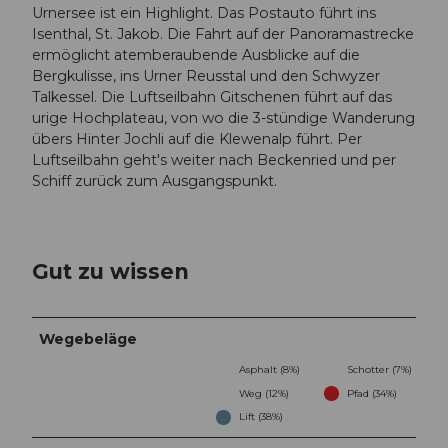
Urnersee ist ein Highlight. Das Postauto führt ins
Isenthal, St. Jakob. Die Fahrt auf der Panoramastrecke
ermöglicht atemberaubende Ausblicke auf die
Bergkulisse, ins Urner Reusstal und den Schwyzer
Talkessel. Die Luftseilbahn Gitschenen führt auf das
urige Hochplateau, von wo die 3-stündige Wanderung
übers Hinter Jochli auf die Klewenalp führt. Per
Luftseilbahn geht's weiter nach Beckenried und per
Schiff zurück zum Ausgangspunkt.
Gut zu wissen
Wegebeläge
Asphalt (8%)
Schotter (7%)
Weg (12%)
Pfad (34%)
Lift (38%)