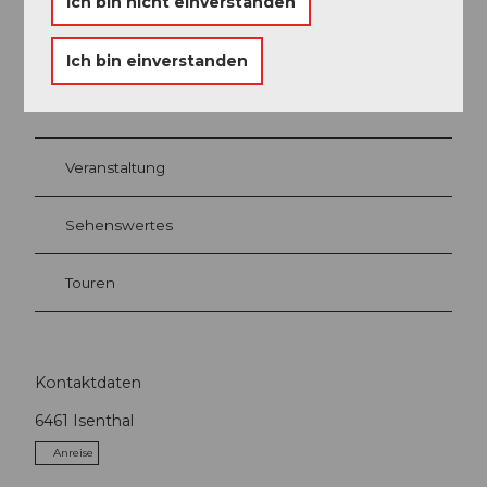
Ich bin nicht einverstanden
Ich bin einverstanden
In der Nähe
Auf der Karte anschauen
Veranstaltung
Sehenswertes
Touren
Kontaktdaten
6461
Isenthal
Anreise