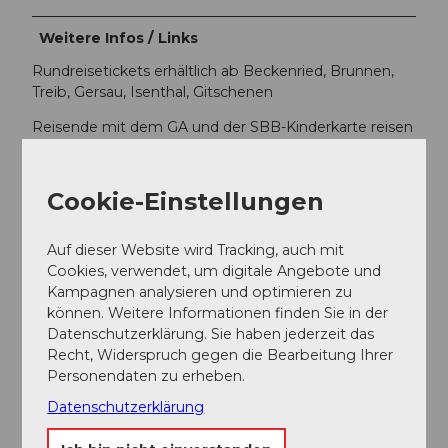
Weitere Infos / Links
Rundreisetickets erhältlich ab Beckenried, Brunnen,
Treib, Gersau, Isenthal, Gitschenen
Reisende mit dem GA und der SBB-Kinderkarte reisen
gratis, ausser bei der Gitschenen-Bahn!
Tickets für Kinder und Hunde können an den
Cookie-Einstellungen
jeweiligen Bergbahnen einzeln gelöst werden.
Etappenbeschriebe der Via Urschweiz
Auf dieser Website wird Tracking, auch mit
Cookies, verwendet, um digitale Angebote und
Kampagnen analysieren und optimieren zu
Autor:in
können. Weitere Informationen finden Sie in der
Nidwalden Tourismus
Datenschutzerklärung. Sie haben jederzeit das
Recht, Widerspruch gegen die Bearbeitung Ihrer
Personendaten zu erheben.
Organisation
Datenschutzerklärung
Nidwalden Tourismus