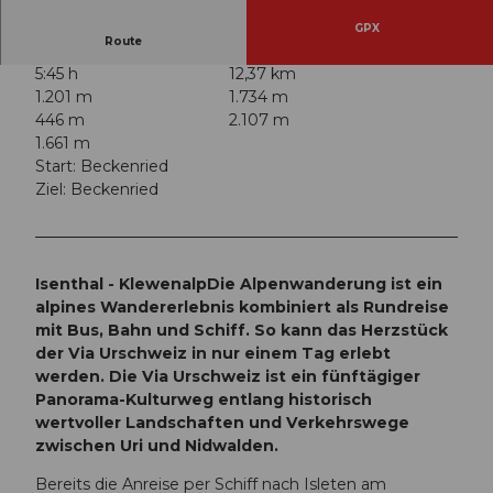
GPX
Route
5:45 h
12,37 km
1.201 m
1.734 m
446 m
2.107 m
1.661 m
Start: Beckenried
Ziel: Beckenried
Isenthal - Klewenalp
Die Alpenwanderung ist ein
alpines Wandererlebnis kombiniert als Rundreise
mit Bus, Bahn und Schiff. So kann das Herzstück
der Via Urschweiz in nur einem Tag erlebt
werden. Die Via Urschweiz ist ein fünftägiger
Panorama-Kulturweg entlang historisch
wertvoller Landschaften und Verkehrswege
zwischen Uri und Nidwalden.
Bereits die Anreise per Schiff nach Isleten am