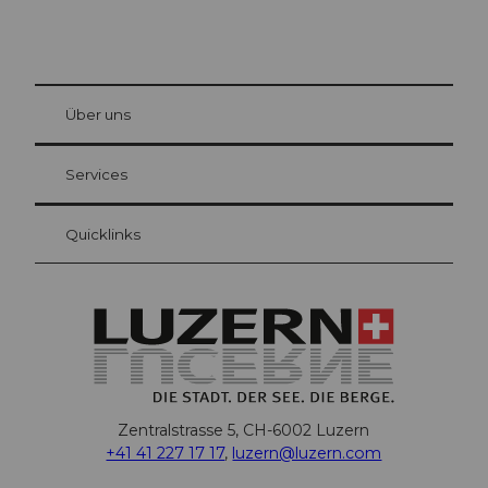
© Be
at Bre
chbü
hl
Über uns
Gästekarte Luzern
Ihre Vorteile als Übernachtungsgast
Services
Quicklinks
Zentralstrasse 5, CH-6002 Luzern
+41 41 227 17 17
,
luzern@luzern.com