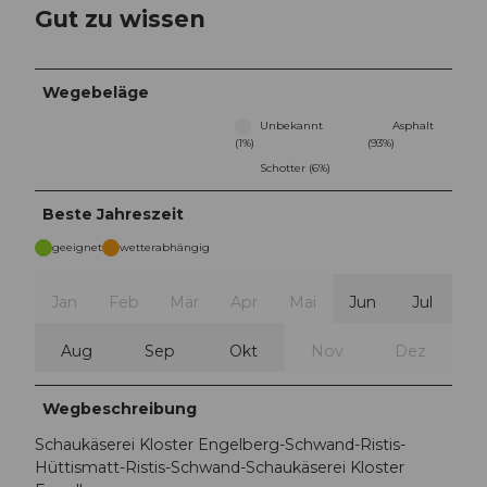
Gut zu wissen
Wegebeläge
Unbekannt
Asphalt
(1%)
(93%)
Schotter (6%)
Beste Jahreszeit
geeignet
wetterabhängig
Jan
Feb
Mär
Apr
Mai
Jun
Jul
Aug
Sep
Okt
Nov
Dez
Wegbeschreibung
Schaukäserei Kloster Engelberg-Schwand-Ristis-
Hüttismatt-Ristis-Schwand-Schaukäserei Kloster