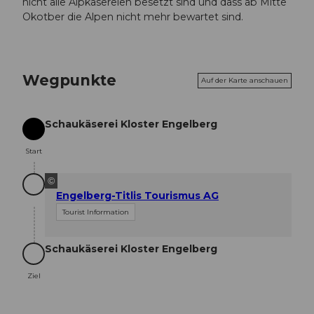
nicht alle Alpkäsereien besetzt sind und dass ab Mitte
Okotber die Alpen nicht mehr bewartet sind.
Wegpunkte
Auf der Karte anschauen
Schaukäserei Kloster Engelberg
Start
Start
©
Engelberg-Titlis Tourismus AG
Tourist Information
Schaukäserei Kloster Engelberg
Ziel
Ziel