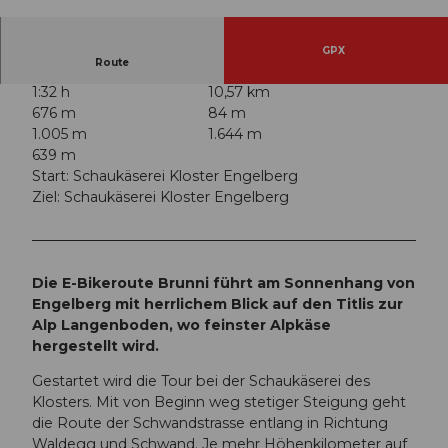
© Engelberg - Titlis Tourismus, Engelberg-Titlis
Tourismus
GPX
Route
1:32 h
10,57 km
676 m
84 m
1.005 m
1.644 m
639 m
Start: Schaukäserei Kloster Engelberg
Ziel: Schaukäserei Kloster Engelberg
Die E-Bikeroute Brunni führt am Sonnenhang von
Engelberg mit herrlichem Blick auf den Titlis zur
Alp Langenboden, wo feinster Alpkäse
hergestellt wird.
Gestartet wird die Tour bei der Schaukäserei des
Klosters. Mit von Beginn weg stetiger Steigung geht
die Route der Schwandstrasse entlang in Richtung
Waldegg und Schwand. Je mehr Höhenkilometer auf