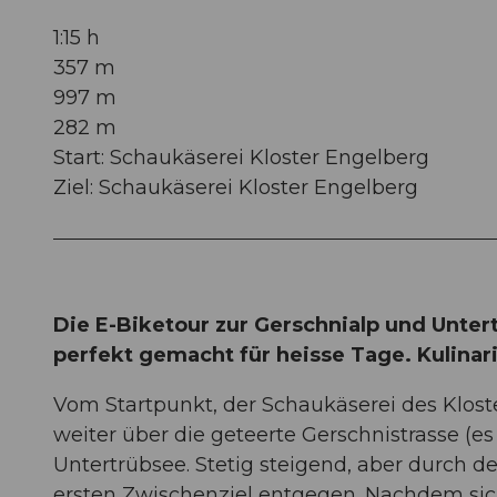
1:15 h
357 m
997 m
282 m
Start: Schaukäserei Kloster Engelberg
Ziel: Schaukäserei Kloster Engelberg
Die E-Biketour zur Gerschnialp und Unter
perfekt gemacht für heisse Tage. Kulinar
Vom Startpunkt, der Schaukäserei des Kloster
weiter über die geteerte Gerschnistrasse (
Untertrübsee. Stetig steigend, aber durch 
ersten Zwischenziel entgegen. Nachdem sich 