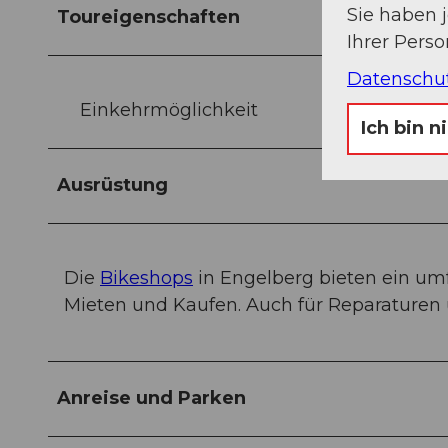
Sie haben 
Toureigenschaften
Ihrer Pers
Datenschu
Einkehrmöglichkeit
Ich bin n
Ausrüstung
Die
Bikeshops
in Engelberg bieten ein u
Mieten und Kaufen. Auch für Reparaturen u
Anreise und Parken