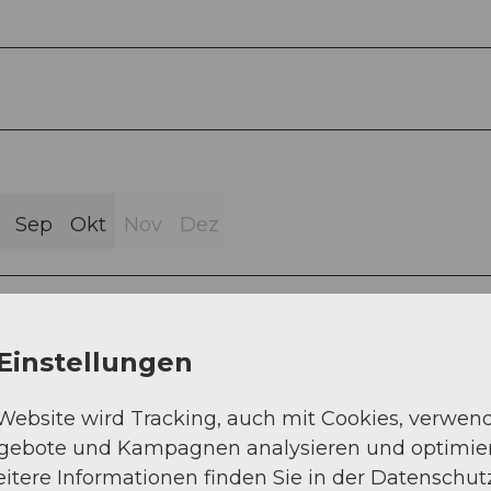
Sep
Okt
Nov
Dez
Einstellungen
 Titlis-Untertrübsee-Alpkäserei Untertrübsee-
 Website wird Tracking, auch mit Cookies, verwen
ation Titlis-Schaukäserei Kloster Engelberg
ngebote und Kampagnen analysieren und optimie
itere Informationen finden Sie in der Datenschut