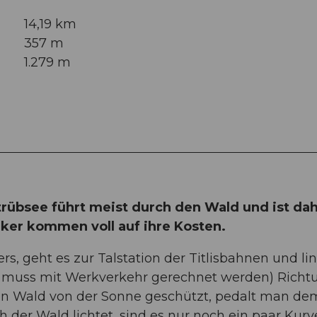
14,19 km
357 m
1.279 m
trübsee führt meist durch den Wald und ist da
iker kommen voll auf ihre Kosten.
s, geht es zur Talstation der Titlisbahnen und li
es muss mit Werkverkehr gerechnet werden) Richt
den Wald von der Sonne geschützt, pedalt man de
der Wald lichtet, sind es nur noch ein paar Kurv