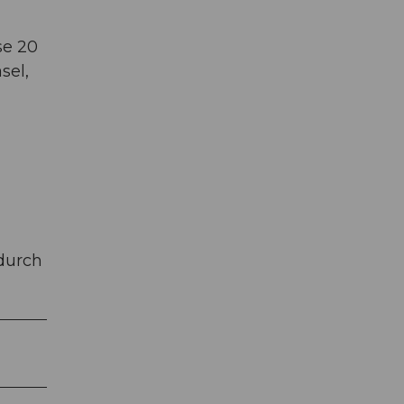
se 20
sel,
 durch