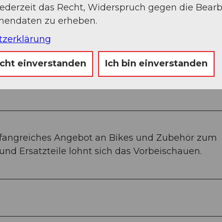
jederzeit das Recht, Widerspruch gegen die Bear
onendaten zu erheben.
tzerklärung
icht einverstanden
Ich bin einverstanden
mfangreiches Angebot an Bikes und Zubehör zum
nd Ersatzteile lohnt sich das Vorbeischauen.