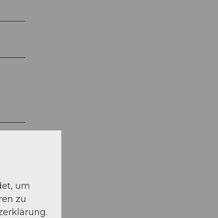
det, um
ren zu
zerklärung.