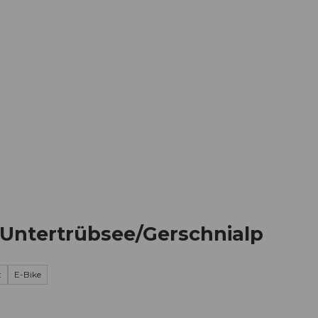
Informieren
Buchen
Business
W
e Untertrübsee/Gerschnialp
t
E-Bike