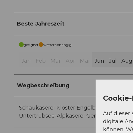
Beste Jahreszeit
geeignet
wetterabhängig
Jan
Feb
Mär
Apr
Mai
Jun
Jul
Aug
Wegbeschreibung
Cookie-
Schaukäserei Kloster Engelberg-Talstation
Auf dieser
Untertrübsee-Alpkäserei Gerschnialp-Talst
digitale A
können. We