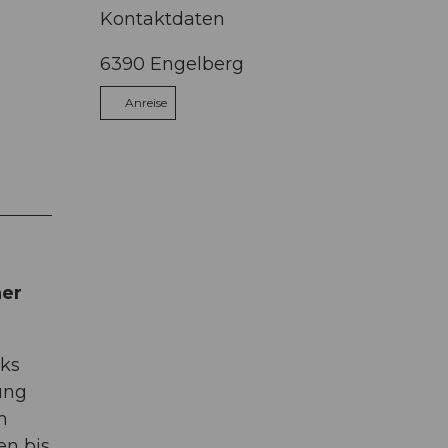
Kontaktdaten
6390
Engelberg
Anreise
her
nks
ung
m
en bis