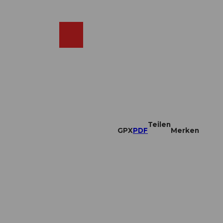
DE
ebcams
Merkzettel
Suche
Shop
Teilen
GPX
PDF
Merken