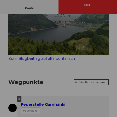
GPX
Route
4:53 h
40,46 km
939 m
936 m
432 m
901 m
469 m
© Marc Schürmann, allmountain
© Marc Schürmann, allmountain
Zum Blogbeitrag auf allmountain.ch
Wegpunkte
Auf der Karte anschauen
©
Feuerstelle Garnhänki
Feuerstelle