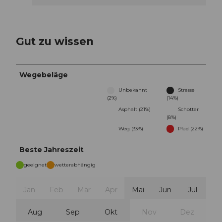
Gut zu wissen
Wegebeläge
Unbekannt
Strasse
(2%)
(14%)
Asphalt (21%)
Schotter
(8%)
Weg (33%)
Pfad (22%)
Beste Jahreszeit
geeignet
wetterabhängig
Jan
Feb
Mär
Apr
Mai
Jun
Jul
Aug
Sep
Okt
Nov
Dez