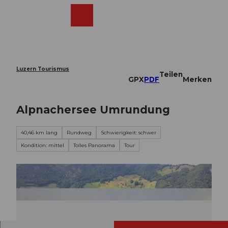
Z
u
Webcams
Merkzettel
Suche
Menü
Shop
m
I
n
h
a
Luzern Tourismus
Teilen
l
GPX
PDF
Merken
t
Alpnachersee Umrundung
40,46 km lang
Rundweg
Schwierigkeit: schwer
Kondition: mittel
Tolles Panorama
Tour