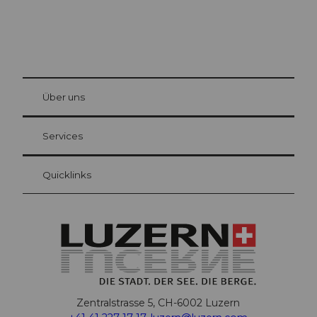
© Be
at Bre
chbü
hl
Über uns
Gästekarte Luzern
Ihre Vorteile als Übernachtungsgast
Services
Quicklinks
Zentralstrasse 5, CH-6002 Luzern