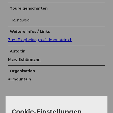
Toureigenschaften
Rundweg
Weitere Infos / Links
Zum Blogbeitrag auf allmountain.ch
Autor:in
Marc Schürmann
Organisation
allmountain
allmountain
Cookie-Einstellungen