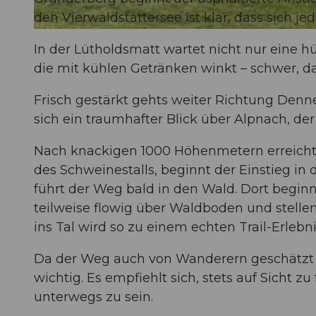
den Vierwaldstättersee ist klar, dass sich j
© Obwalden Tourismus, Obwalden Tourismus
In der Lütholdsmatt wartet nicht nur eine h
die mit kühlen Getränken winkt – schwer, da
Frisch gestärkt gehts weiter Richtung Denn
sich ein traumhafter Blick über Alpnach, der
Nach knackigen 1000 Höhenmetern erreicht 
des Schweinestalls, beginnt der Einstieg in
führt der Weg bald in den Wald. Dort beginn
teilweise flowig über Waldboden und stelle
ins Tal wird so zu einem echten Trail-Erlebni
Da der Weg auch von Wanderern geschätzt 
wichtig. Es empfiehlt sich, stets auf Sicht 
unterwegs zu sein.