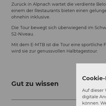
Zurück in Alpnach wartet die verdiente Bel
einem der Restaurants bieten einen gelunge
ohnehin inklusive.
Die Tour bewegt sich überwiegend im Schwie
S2-Niveau.
Mit dem E-MTB ist die Tour eine sportliche
wird sie zur genussvollen Halbtagestour.
Cookie-
Gut zu wissen
Auf dieser
digitale A
können. We