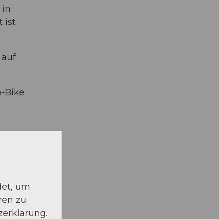
 in
 ist
 auf
o-Bike
det, um
ren zu
zerklärung.