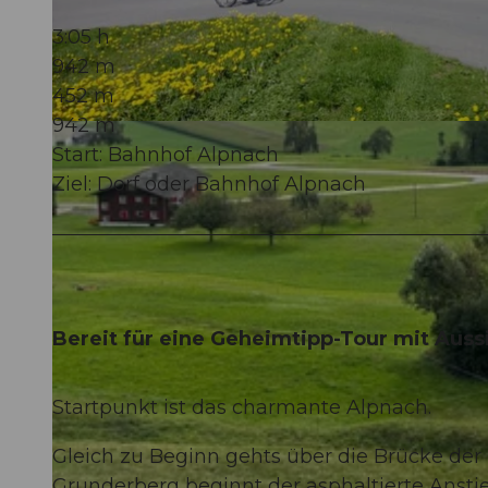
3:05 h
942 m
452 m
942 m
© Obwalden Tourismus, Obwalden Tourismus
Start: Bahnhof Alpnach
Ziel: Dorf oder Bahnhof Alpnach
Bereit für eine Geheimtipp-Tour mit Aussi
Startpunkt ist das charmante Alpnach.
Gleich zu Beginn gehts über die Brücke der
Grunderberg beginnt der asphaltierte Ansti