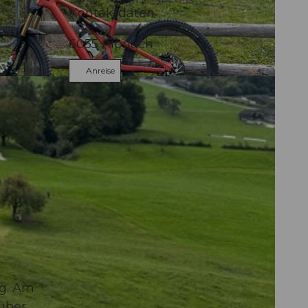
Kontaktdaten
6055
Alpnach
Anreise
rg. Am
 über