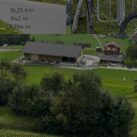
16,25 km
942 m
1.394 m
© Obwalden Tourismus, Obwalden Tourismus
cht? Dann nichts wie rauf aufs Bike!
 Kleinen Schliere und weiter Richtung Grunderbe
eg Richtung Lütholdsmatt. Spätestens beim Blick