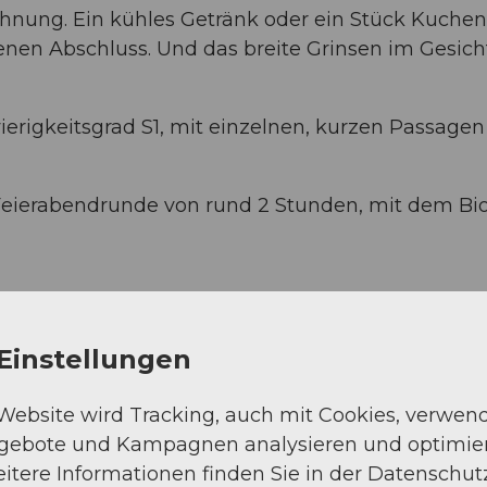
ohnung. Ein kühles Getränk oder ein Stück Kuchen
nen Abschluss. Und das breite Grinsen im Gesicht
rigkeitsgrad S1, mit einzelnen, kurzen Passagen
 Feierabendrunde von rund 2 Stunden, mit dem Bi
Einstellungen
 Website wird Tracking, auch mit Cookies, verwen
ngebote und Kampagnen analysieren und optimie
itere Informationen finden Sie in der Datenschut