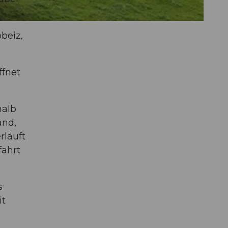
beiz,
ffnet
halb
and,
rläuft
fahrt
s
it