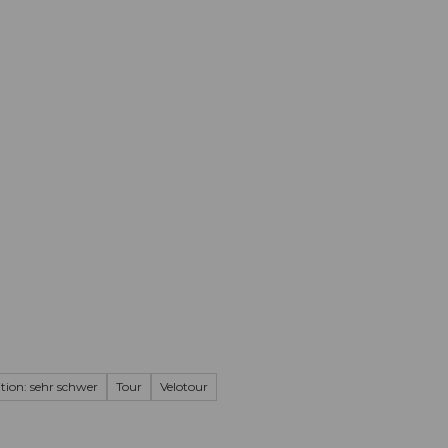
Informieren
Buchen
Business
W
tion: sehr schwer
Tour
Velotour