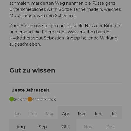
schmalen, markierten Weg nehmen die Füsse ganz
Unterschiedliches wahr: Spitze Tannennadeln, weiches
Moos, feuchtwarmen Schlamm…
Zum Abschluss steigt man ins kühle Nass der Biberen
und erspürt die Energie des Wassers. Ihm hat der
Hydrotherapeut Sebastian Kneipp heilende Wirkung
zugeschrieben.
Gut zu wissen
Beste Jahreszeit
geeignet
wetterabhängig
Jan
Feb
Mär
Apr
Mai
Jun
Jul
Aug
Sep
Okt
Nov
Dez