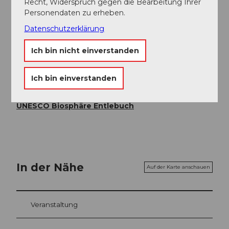
Recht, Widerspruch gegen die Bearbeitung Ihrer
info@hasle-heiligkreuz.ch
Personendaten zu erheben.
www.hasle-heiligkreuz.ch
Datenschutzerklärung
Autor:in
Ich bin nicht einverstanden
UNESCO Biosphäre Entlebuch
Ich bin einverstanden
Organisation
UNESCO Biosphäre Entlebuch
In der Nähe
Auf der Karte anschauen
Veranstaltung