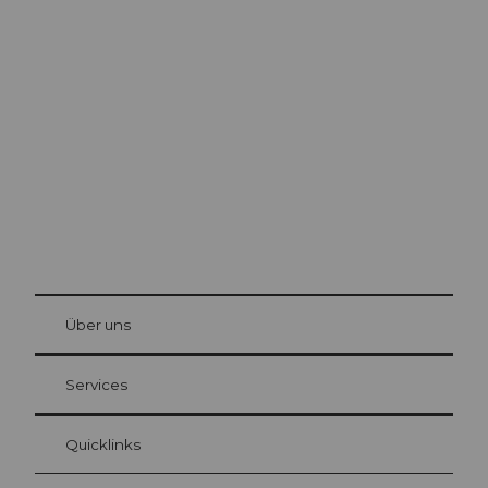
Ausflugstipps in
Luzern
Die Stadt. Der See. Die Berge.
© Be
at Bre
chbü
hl
Über uns
Gästekarte Luzern
Ihre Vorteile als Übernachtungsgast
Services
Quicklinks