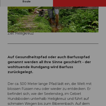
Route
0:30 h
320 m
© Beat Brechbühl, UNESCO Biosphäre Entlebu
© Beat Brechbühl, UNESCO Biosphäre Entlebu
2 m
5 m
ch
ch
1.101 m
1.106 m
5 m
Start: Heiligkreuz
Ziel: Heiligkreuz
© Beat Brechbühl, UNESCO Biosphäre Entlebuch
Auf Gesundheitspfad oder auch Barfusspfad
genannt werden all Ihre Sinne geschärft - der
wohltuende Rundgang wird Barfuss
zurückgelegt.
Der ca. 500 Meter lange Pfad lädt ein, die Welt mit
blossen Füssen neu oder wieder zu entdecken. Er
befindet sich, wie der Seelensteg, im Gebiet
Hundsboden unterhalb Heiligkreuz und führt auf
schmalen Wegen bis zum Biberenbach. Auf dem