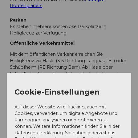
Routenplaners
.
Parken
Es stehen mehrere kostenlose Parkplätze in
Heiligkreuz zur Verfügung.
Öffentliche Verkehrsmittel
Mit dem öffentlichen Verkehr erreichen Sie
Heiligkreuz via Hasle (S 6 Richtung Langnau i.E. ) oder
Schüpfheim (RE Richtung Bern). Ab Hasle oder
Schüpfheim fahren Sie mit dem Postauto bis nach
Heiligkreuz (LU).
Cookie-Einstellungen
Planen Sie Ihre Reise mit dem
SBB Online Fahrplan.
Auf dieser Website wird Tracking, auch mit
Weitere Infos / Links
Cookies, verwendet, um digitale Angebote und
Kampagnen analysieren und optimieren zu
Tourismusverein Hasle-Heiligkreuz
können. Weitere Informationen finden Sie in der
Heiligkreuzstrasse 31
Datenschutzerklärung. Sie haben jederzeit das
CH-6166 Hasle