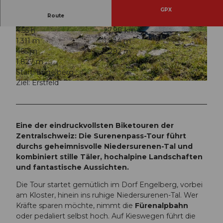
GPX
Route
4:55 h
27,98 km
© Denise Rohrer, Bikegenoss Zentralschweiz
© Denise Rohrer, Bikegenoss Zentralschweiz
1.311 m
1.834 m
465 m
2.292 m
1.827 m
Start: Engelberg
Ziel: Erstfeld
© Denise Rohrer, Bikegenoss Zentralschweiz
Eine der eindruckvollsten Biketouren der
Zentralschweiz: Die Surenenpass-Tour führt
durchs geheimnisvolle Niedersurenen-Tal und
kombiniert stille Täler, hochalpine Landschaften
und fantastische Aussichten.
Die Tour startet gemütlich im Dorf Engelberg, vorbei
am Kloster, hinein ins ruhige Niedersurenen-Tal. Wer
Kräfte sparen möchte, nimmt die
Fürenalpbahn
oder pedaliert selbst hoch. Auf Kieswegen führt die