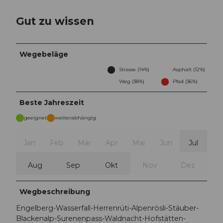
Gut zu wissen
Wegebeläge
Strasse (14%)
Asphalt (12%)
Weg (38%)
Pfad (36%)
Beste Jahreszeit
geeignet
wetterabhängig
Jan
Feb
Mär
Apr
Mai
Jun
Jul
Aug
Sep
Okt
Nov
Dez
Wegbeschreibung
Engelberg-Wasserfall-Herrenrüti-Alpenrösli-Stäuber-
Blackenalp-Surenenpass-Waldnacht-Hofstätten-