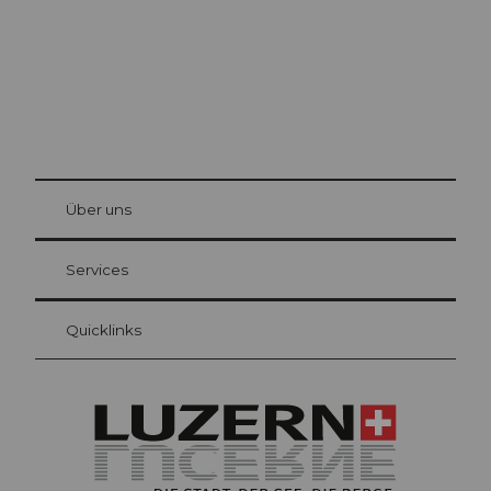
© Be
at Bre
chbü
hl
Über uns
Gästekarte Luzern
Ihre Vorteile als Übernachtungsgast
Services
Quicklinks