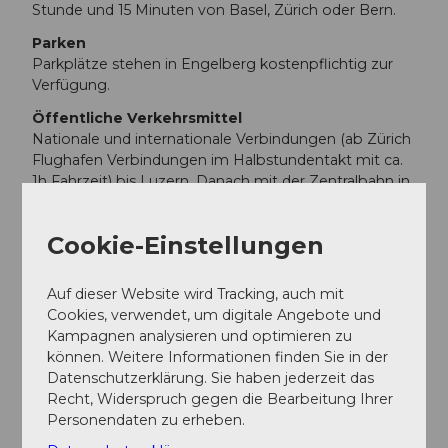
Stunde und 15 Minuten von Basel, Zürich oder Bern.
Parken
Parkplätze stehen in Engelberg kostenpflichtig zur
Verfügung.
Öffentliche Verkehrsmittel
Nationale und internationale Verbindungen (ab Zürich
Flughafen Verbindungen im Halbstundentakt mit ca.
1h Fahrzeit) bis Luzern. Danach mit der Zentralbahn in
43 Minuten durch eine abwechslungsreiche
Landschaft und Schluchten hinauf nach Engelberg.
Cookie-Einstellungen
Autor:in
Auf dieser Website wird Tracking, auch mit
Engelberg - Titlis Tourismus
Cookies, verwendet, um digitale Angebote und
Kampagnen analysieren und optimieren zu
Organisation
können. Weitere Informationen finden Sie in der
Datenschutzerklärung. Sie haben jederzeit das
Engelberg-Titlis Tourismus
Recht, Widerspruch gegen die Bearbeitung Ihrer
Personendaten zu erheben.
Unser Tipp