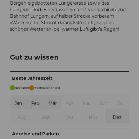
Bergen eigebetteten Lungerersee sowie das
Lungerer Dorf. Ein Strässchen führt von da hinab zum
Bahnhof Lungern, auf halber Strecke vorbei am
«Wätterloch»: Strömt daraus kalte Luft, zeigt es
schönes Wetter an, bei warmer Luft gibt’s Regen!
Gut zu wissen
Beste Jahreszeit
geeignet
wetterabhängig
Jan
Feb
Mär
Apr
Mai
Jun
Jul
Aug
Sep
Okt
Nov
Dez
Anreise und Parken