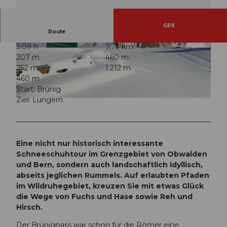
GPX
Route
3:09 h
7,72 km
© Obwalden Tourismus, Obwalden Tourismus
© Obwalden Tourismus, Obwalden Tourismus
207 m
460 m
752 m
1.212 m
460 m
Start: Brünig
Ziel: Lungern
© Obwalden Tourismus, Obwalden Tourismus
Eine nicht nur historisch interessante
Schneeschuhtour im Grenzgebiet von Obwalden
und Bern, sondern auch landschaftlich idyllisch,
abseits jeglichen Rummels. Auf erlaubten Pfaden
im Wildruhegebiet, kreuzen Sie mit etwas Glück
die Wege von Fuchs und Hase sowie Reh und
Hirsch.
Der Brünigpass war schon für die Römer eine