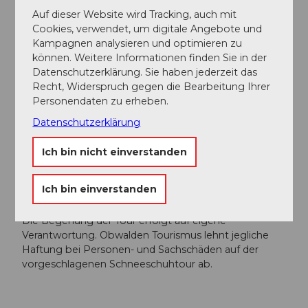
Auf dieser Website wird Tracking, auch mit
Sicherheitshinweise
Cookies, verwendet, um digitale Angebote und
Kampagnen analysieren und optimieren zu
Die Schneeschuhtour und der Beschrieb wurden in
können. Weitere Informationen finden Sie in der
Zusammenarbeit mit lokalen Berg- und Tourenführer
Datenschutzerklärung. Sie haben jederzeit das
erarbeitet. Es handelt sich lediglich um einen
Recht, Widerspruch gegen die Bearbeitung Ihrer
Tourenvorschlag und ist nicht signalisiert noch vor
Personendaten zu erheben.
alpinen Gefahren geschützt. Sie führt nicht durch
Wildschutzgebiete und meidet bei guten Schnee-
Datenschutzerklärung
und Lawinenverhältnissen offensichtliche
Gefahrenstellen.
Ich bin nicht einverstanden
Eine gute Vorbereitung auf die Tour mit der
passenden Ausrüstung ist unumgänglich.
Ich bin einverstanden
Informationen über die aktuelle Lawinensituation
finden Sie in den unter untenstehenden Links.
Die Begehung der Tour erfolgt auf eigene
Verantwortung. Obwalden Tourismus lehnt jegliche
Haftung bei Personen- und Sachschäden auf der
vorgeschlagenen Schneeschuhtour ab.