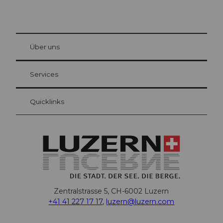
© Be
at Bre
chbü
hl
Über uns
Gästekarte Luzern
Ihre Vorteile als Übernachtungsgast
Services
Quicklinks
Zentralstrasse 5, CH-6002 Luzern
+41 41 227 17 17
,
luzern@luzern.com