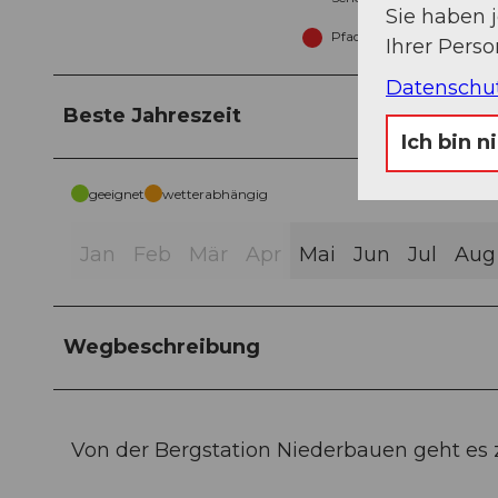
Sie haben 
Pfad (21%)
Ihrer Pers
Datenschu
Beste Jahreszeit
Ich bin n
geeignet
wetterabhängig
Jan
Feb
Mär
Apr
Mai
Jun
Jul
Aug
Wegbeschreibung
Von der Bergstation Niederbauen geht es