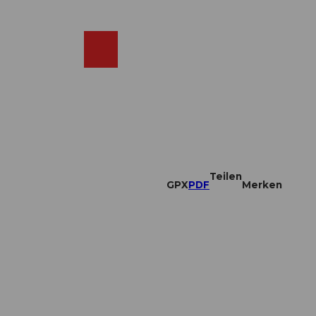
DE
ebcams
Merkzettel
Suche
Shop
Teilen
GPX
PDF
Merken