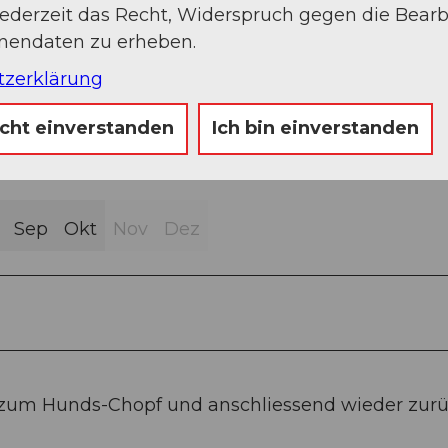
jederzeit das Recht, Widerspruch gegen die Bear
onendaten zu erheben.
tzerklärung
icht einverstanden
Ich bin einverstanden
Sep
Okt
Nov
Dez
 zum Hunds-Chopf und anschliessend wieder zurü