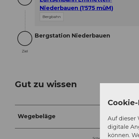
Niederbauen (1'575 müM)
Bergbahn
Bergstation Niederbauen
Ziel
Ziel
Gut zu wissen
Cookie-
Wegebeläge
Auf dieser
digitale A
können. We
Schotter (4%)