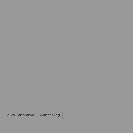
Informieren
Buchen
Business
W
t
Tolles Panorama
Wanderung