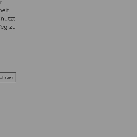
r
heit
enutzt
Weg zu
schauen