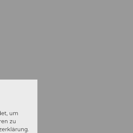
det, um
ren zu
zerklärung.