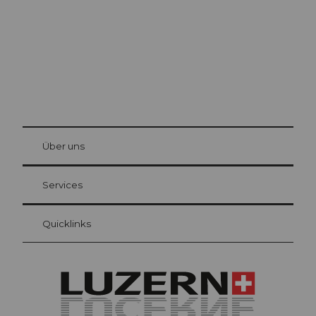
© Be
at Bre
chbü
hl
Über uns
Gästekarte Luzern
Ihre Vorteile als Übernachtungsgast
Services
Quicklinks