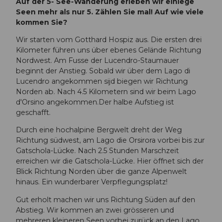
Auf der 5- See-Wanderung erleben wir einiege
Seen mehr als nur 5. Zählen Sie mal! Auf wie viele
kommen Sie?
Wir starten vom Gotthard Hospiz aus. Die ersten drei
Kilometer führen uns über ebenes Gelände Richtung
Nordwest. Am Fusse der Lucendro-Staumauer
beginnt der Anstieg. Sobald wir über dem Lago di
Lucendro angekommen sijd biegen wir Richtung
Norden ab. Nach 4.5 Kilometern sind wir beim Lago
d'Orsino angekommen.Der halbe Aufstieg ist
geschafft.
Durch eine hochalpine Bergwelt dreht der Weg
Richtung südwest, am Lago die Orsirora vorbei bis zur
Gatschola-Lücke. Nach 2.5 Stunden Marschzeit
erreichen wir die Gatschola-Lücke. Hier öffnet sich der
Blick Richtung Norden über die ganze Alpenwelt
hinaus. Ein wunderbarer Verpflegungsplatz!
Gut erholt machen wir uns Richtung Süden auf den
Abstieg. Wir kommen an zwei grösseren und
mehreren kleineren Seen vorbei zurück an den Lago