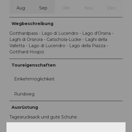
Aug
Sep
Okt
Nov
Dez
Wegbeschreibung
Gotthardpass - Lago di Lucendro - Lago d'Orsina -
Laghi di Orsirora - Gatschola-Lücke - Laghi della
Valletta - Lago di Lucendro - Lago della Piazza -
Gotthard Hospiz
Toureigenschaften
Einkehrmöglichkeit
Rundweg
Ausrüstung
Tagesrucksack und gute Schuhe.
Weitere Infos / Links