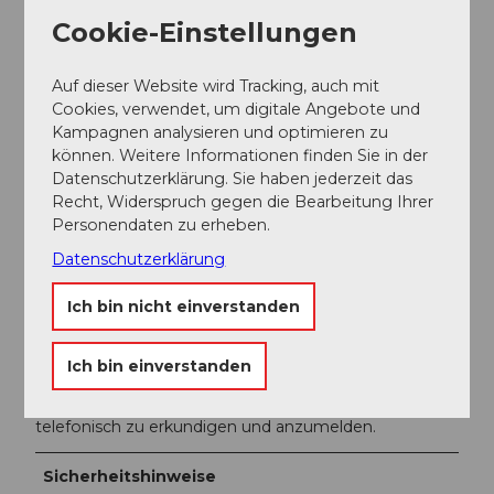
Cookie-Einstellungen
Sasso San Gottardo
Museum San Gottardo
Auf dieser Website wird Tracking, auch mit
Cookies, verwendet, um digitale Angebote und
Kampagnen analysieren und optimieren zu
Autor:in
können. Weitere Informationen finden Sie in der
Datenschutzerklärung. Sie haben jederzeit das
Markus Fehlmann
Recht, Widerspruch gegen die Bearbeitung Ihrer
Personendaten zu erheben.
Organisation
Datenschutzerklärung
Verein Urner Wanderwege
Ich bin nicht einverstanden
Unser Tipp
Falls Sie am frühen Nachmittag zurück sind, loh t sich
Ich bin einverstanden
ein Besuch des Sasso San Gottardo. Falls Sie eine
Führung wünschen, empfehlen wir Ihnen, sich vorher
telefonisch zu erkundigen und anzumelden.
Sicherheitshinweise