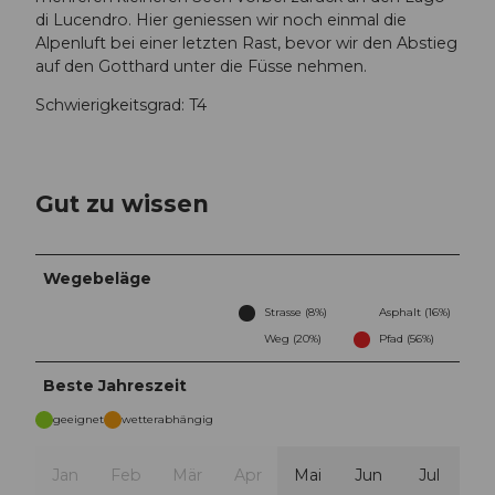
di Lucendro. Hier geniessen wir noch einmal die
Alpenluft bei einer letzten Rast, bevor wir den Abstieg
auf den Gotthard unter die Füsse nehmen.
Schwierigkeitsgrad: T4
Gut zu wissen
Wegebeläge
Strasse (8%)
Asphalt (16%)
Weg (20%)
Pfad (56%)
Beste Jahreszeit
geeignet
wetterabhängig
Jan
Feb
Mär
Apr
Mai
Jun
Jul