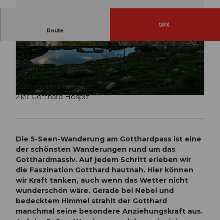
GPX
Route
4:28 h
13,32 km
© Marino Betschart, Verein Urner Wanderwege
© Marino Betschart, Verein Urner Wanderwege
489 m
509 m
|
CC-BY
|
CC-BY
2.075 m
2.530 m
455 m
Start: Gotthard Hospiz
Ziel: Gotthard Hospiz
© Marino Betschart, Uripix.com |
CC-BY
Die 5-Seen-Wanderung am Gotthardpass ist eine
der schönsten Wanderungen rund um das
Gotthardmassiv. Auf jedem Schritt erleben wir
die Faszination Gotthard hautnah. Hier können
wir Kraft tanken, auch wenn das Wetter nicht
wunderschön wäre. Gerade bei Nebel und
bedecktem Himmel strahlt der Gotthard
manchmal seine besondere Anziehungskraft aus.