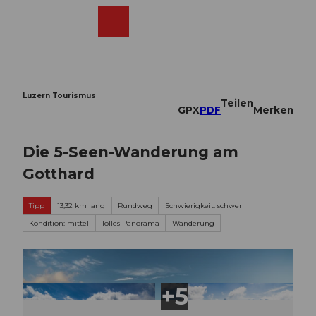
Z
u
Webcams
Merkzettel
Suche
Menü
Shop
m
I
n
h
a
Luzern Tourismus
Teilen
l
GPX
PDF
Merken
t
Die 5-Seen-Wanderung am
Gotthard
Tipp
13,32 km lang
Rundweg
Schwierigkeit: schwer
Kondition: mittel
Tolles Panorama
Wanderung