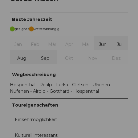
Beste Jahreszeit
geeignet
wetterabhängig
Jan
Feb
Mär
Apr
Mai
Jun
Jul
Aug
Sep
Okt
Nov
Dez
Wegbeschreibung
Hospenthal - Realp - Furka - Gletsch - Ulrichen -
Nufenen - Airolo - Gotthard - Hospenthal
Toureigenschaften
Einkehrmöglichkeit
Kulturell interessant