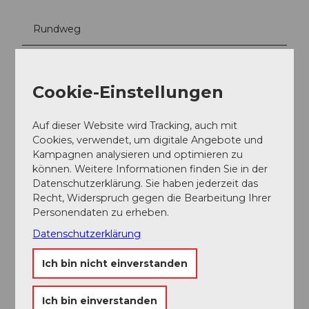
Rundweg
Autor:in
Luzern Tourismus AG
Cookie-Einstellungen
Organisation
Auf dieser Website wird Tracking, auch mit
Lucerne Tourisme
Cookies, verwendet, um digitale Angebote und
Kampagnen analysieren und optimieren zu
können. Weitere Informationen finden Sie in der
Datenschutzerklärung. Sie haben jederzeit das
Recht, Widerspruch gegen die Bearbeitung Ihrer
Luzern Tourismus
Personendaten zu erheben.
Datenschutzerklärung
Ich bin nicht einverstanden
Ich bin einverstanden
In der Nähe
Auf der Karte anschauen