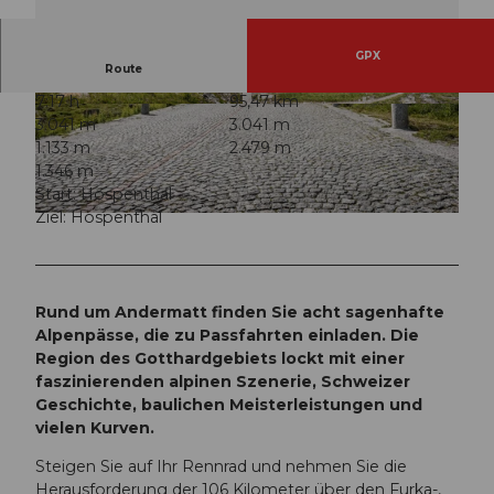
GPX
Route
7:17 h
95,47 km
© Schweiz Tourismus, Luzern Tourismus
© Schweiz Tourismus, Luzern Tourismus
3.041 m
3.041 m
1.133 m
2.479 m
1.346 m
Start: Hospenthal
Ziel: Hospenthal
© Schweiz Tourismus, Luzern Tourismus
Rund um Andermatt finden Sie acht sagenhafte
Alpenpässe, die zu Passfahrten einladen. Die
Region des Gotthardgebiets lockt mit einer
faszinierenden alpinen Szenerie, Schweizer
Geschichte, baulichen Meisterleistungen und
vielen Kurven.
Steigen Sie auf Ihr Rennrad und nehmen Sie die
Herausforderung der 106 Kilometer über den Furka-,