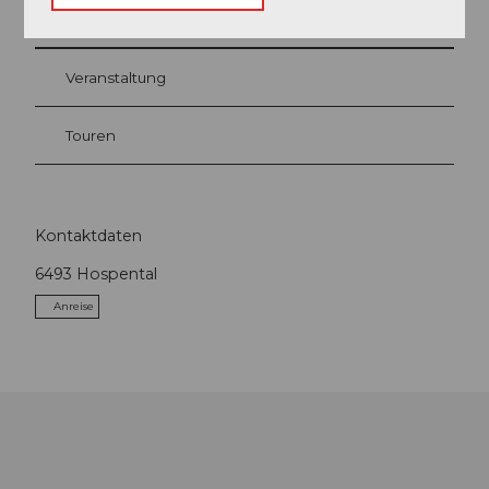
Veranstaltung
Touren
Kontaktdaten
6493
Hospental
Anreise