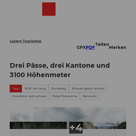
Z
u
Webcams
Merkzettel
Suche
Menü
Shop
m
I
n
h
a
Luzern Tourismus
Teilen
l
GPX
PDF
Merken
t
Drei Pässe, drei Kantone und
3100 Höhenmeter
Tipp
95,47 km lang
Rundweg
Schwierigkeit: schwer
Kondition: sehr schwer
Tolles Panorama
Rennvelo