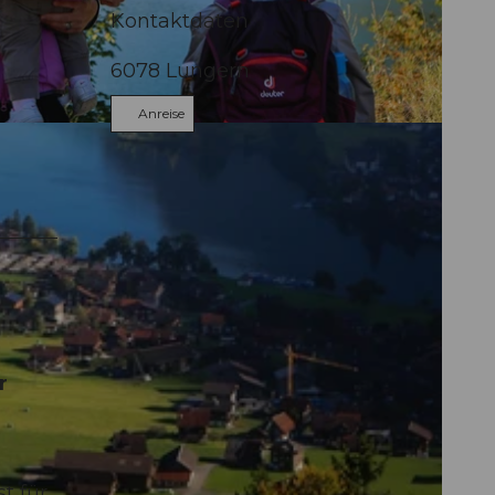
Kontaktdaten
6078
Lungern
Anreise
g
r
t für