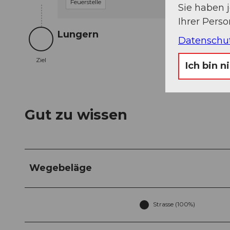
Feuerstelle
Sie haben 
Ihrer Pers
Lungern
Datenschu
Ziel
Ziel
Ich bin n
Gut zu wissen
Wegebeläge
Strasse (100%)