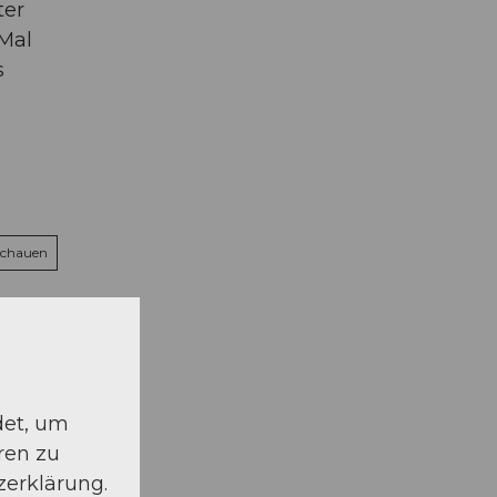
ter
 Mal
s
schauen
det, um
ren zu
zerklärung.