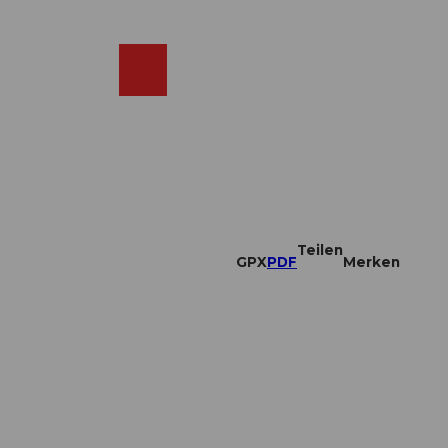
DE
ebcams
Merkzettel
Suche
Shop
Teilen
GPX
PDF
Merken