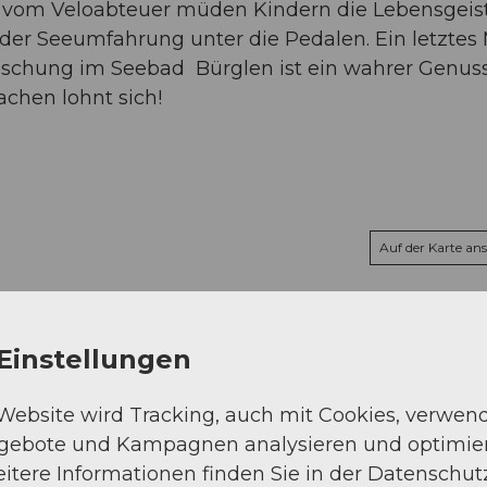
n vom Veloabteuer müden Kindern die Lebensgeis
der Seeumfahrung unter die Pedalen. Ein letztes
frischung im Seebad Bürglen ist ein wahrer Genus
chen lohnt sich!
Auf der Karte an
Einstellungen
 Website wird Tracking, auch mit Cookies, verwen
ngebote und Kampagnen analysieren und optimie
itere Informationen finden Sie in der Datenschut