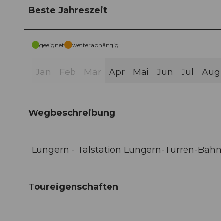
Beste Jahreszeit
geeignet
wetterabhängig
Jan
Feb
Mär
Apr
Mai
Jun
Jul
Aug
Wegbeschreibung
Lungern - Talstation Lungern-Turren-Bahn
Toureigenschaften