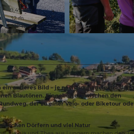
9,49 km
32 m
722 m
© ahundredandten.com, Obwalden Tourismus
ein anderes Bild – je nach Sonneneinstrahlun
enen Blautönen. Eingebettet zwischen den
Rundweg, der zu einer Velo- oder Biketour ode
yllischen Dörfern und viel Natur
ine, Svenja und Thea aus Lungern machen den Tes