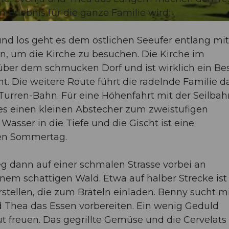
 Erlebnis für die ganze Familie wird:
 und los geht es dem östlichen Seeufer entlang m
n, um die Kirche zu besuchen. Die Kirche im
 über dem schmucken Dorf und ist wirklich ein B
. Die weitere Route führt die radelnde Familie 
Turren-Bahn. Für eine Höhenfahrt mit der Seilbah
bt es einen kleinen Abstecher zum zweistufigen
asser in die Tiefe und die Gischt ist eine
en Sommertag.
g dann auf einer schmalen Strasse vorbei an
em schattigen Wald. Etwa auf halber Strecke ist
erstellen, die zum Bräteln einladen. Benny sucht m
 Thea das Essen vorbereiten. Ein wenig Geduld
lut freuen. Das gegrillte Gemüse und die Cervelats