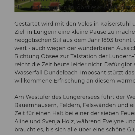
Sie – und sagen Ihnen, ob dieser Ausflug zum
© ahundredandten.com, Obwalden Tourismus
Gestartet wird mit den Velos in Kaiserstuhl
Ziel, in Lungern eine kleine Pause zu mache
neogotischen Stil aus dem Jahr 1893 trohnt
wert - auch wegen der wunderbaren Aussicht
Richtung Obsee zur Talstation der Lungern-
reicht die Zeit heute leider nicht. Dafür gi
Wasserfall Dundelbach. Imposant stürzt das W
willkommene Erfrischung an diesem warm
Am Westufer des Lungerersees führt der We
Bauernhäusern, Feldern, Felswänden und ein
Zeit für einen Halt bei einer der sieben Feu
Aline und Svenja Holz, während Evelyne und
braucht es, bis sich alle über eine schöne G