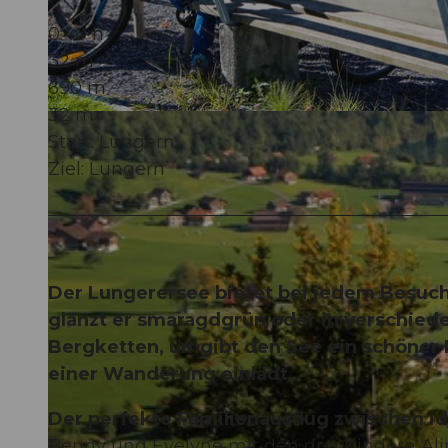
0:40 h
32 m
690 m
32 m
© ahundredandten.com, Obwalden Tourismus
Start: Lungern
Ziel: Lungern
Der Lungerersee bietet bei jedem Besuch 
glänzt er smaragdgrün oder in verschied
Bergketten, umgibt den See ein schöner 
einer Wanderung einlädt.
Der perfekte Familienausflug zwischen id
Benny und Evelyne mit den drei Kindern Al