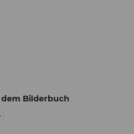
Informieren
Buchen
Business
W
s dem Bilderbuch
r