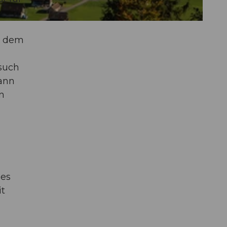
it dem
esuch
dann
n
 es
it