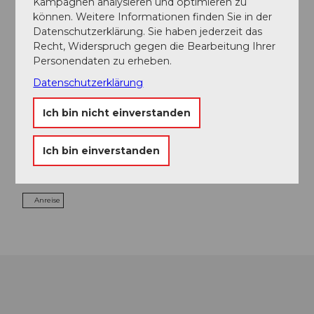
Kampagnen analysieren und optimieren zu
Buochs
können. Weitere Informationen finden Sie in der
Velotour
Datenschutzerklärung. Sie haben jederzeit das
Recht, Widerspruch gegen die Bearbeitung Ihrer
©
43,68 km
Personendaten zu erheben.
"Veloweg": Buochs - Flüeli-Ranft – Brünig
Datenschutzerklärung
Velotour
Ich bin nicht einverstanden
Ich bin einverstanden
Kontaktdaten
9400
Rorschach
Anreise