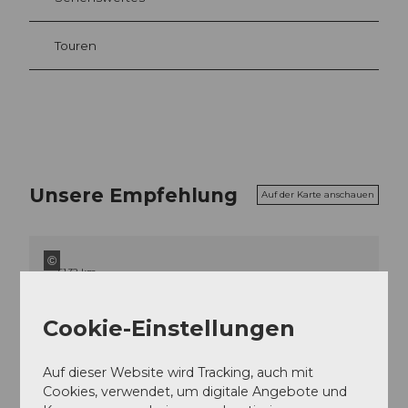
Touren
Unsere Empfehlung
Auf der Karte anschauen
©
51,32 km
"Veloweg": Wattwil - Rapperswil -
Einsiedeln
Cookie-Einstellungen
Velotour
©
Auf dieser Website wird Tracking, auch mit
51,44 km
Cookies, verwendet, um digitale Angebote und
"Veloweg": Einsiedeln - Brunnen -