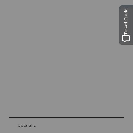
Travel Guide
Ausflugstipps in
Luzern
Die Stadt. Der See. Die Berge.
© Be
at Bre
chbü
hl
Über uns