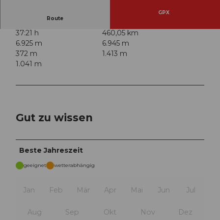
GPX
Route
37:21 h
460,05 km
6.925 m
6.945 m
372 m
1.413 m
1.041 m
Gut zu wissen
Beste Jahreszeit
geeignet
wetterabhängig
Jan
Feb
Mär
Apr
Mai
Jun
Jul
Aug
Sep
Okt
Nov
Dez