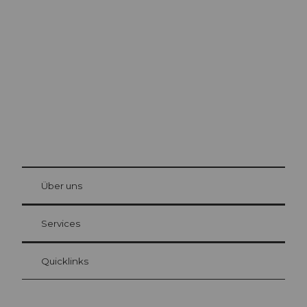
Ausflugstipps in
Luzern
Die Stadt. Der See. Die Berge.
© Be
at Bre
chbü
hl
Über uns
Gästekarte Luzern
Ihre Vorteile als Übernachtungsgast
Services
Quicklinks