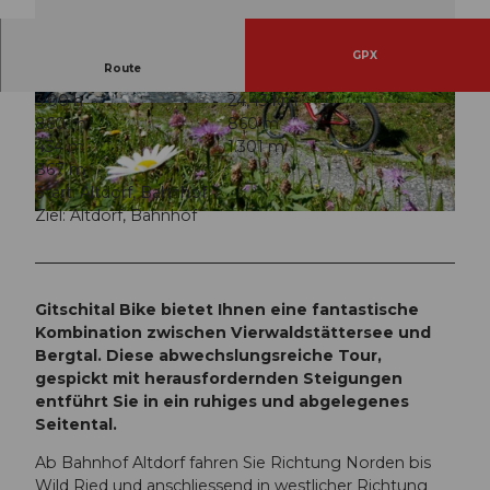
GPX
Route
3:00 h
24,43 km
© A. Sanchez
© A. Sanchez
860 m
860 m
434 m
1.301 m
867 m
Start: Altdorf, Bahnhof
Ziel: Altdorf, Bahnhof
© A. Sanchez
Gitschital Bike bietet Ihnen eine fantastische
Kombination zwischen Vierwaldstättersee und
Bergtal. Diese abwechslungsreiche Tour,
gespickt mit herausfordernden Steigungen
entführt Sie in ein ruhiges und abgelegenes
Seitental.
Ab Bahnhof Altdorf fahren Sie Richtung Norden bis
Wild Ried und anschliessend in westlicher Richtung