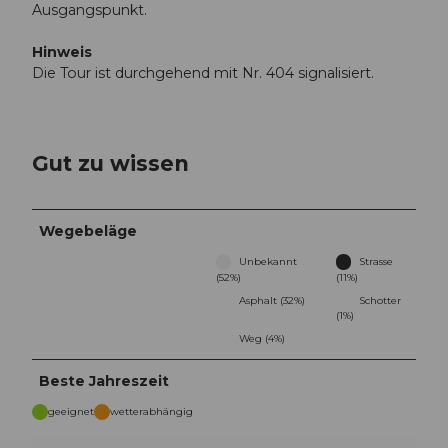
Ausgangspunkt.
Hinweis
Die Tour ist durchgehend mit Nr. 404 signalisiert.
Gut zu wissen
Wegebeläge
Unbekannt
Strasse
(52%)
(11%)
Asphalt (32%)
Schotter
(1%)
Weg (4%)
Beste Jahreszeit
geeignet
wetterabhängig