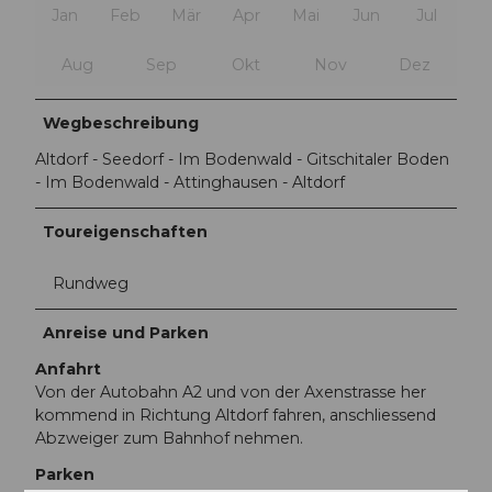
Jan
Feb
Mär
Apr
Mai
Jun
Jul
Aug
Sep
Okt
Nov
Dez
Wegbeschreibung
Altdorf - Seedorf - Im Bodenwald - Gitschitaler Boden
- Im Bodenwald - Attinghausen - Altdorf
Toureigenschaften
Rundweg
Anreise und Parken
Anfahrt
Von der Autobahn A2 und von der Axenstrasse her
kommend in Richtung Altdorf fahren, anschliessend
Abzweiger zum Bahnhof nehmen.
Parken