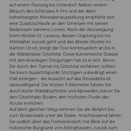
auf einem Flurweg bis Unterdorf. Neben einem
Besuch des Schlosses A Pro und der darin
beherbergten Mineralienausstellung empfiehlt sich
eine Zusatzschlaufe an den Urnersee mit seinen
Badeinseln namens Lorelei. Nach der Abzweigung
beim Kloster St. Lazarus, dessen Ursprung bis ins
Mittelalter zurück geht und das älteste Kloster im
Kanton Uri ist, steigt die Tour kontinuierlich an bis in
die Waldstrasse Gitschital. Diese kurvenreiche Strasse
mit den knackigen Steigungen hat es in sich. Bevor
Sie durch den Tunnel ins Gitschital einfahren, sollten
Sie beim Aussichtspunkt Stotzigen unbedingt einen
Halt einlegen - die Aussicht auf das Reussdelta ist
überwältigend. Die letzten 3 Kilometer führen Sie
durch kühle Waldabschnitte und Alpweiden, bevor Sie
den Gitschitaler Boden, den höchsten Punkt der
Route erreichen.
Auf dem gleichen Weg nehmen Sie die Abfahrt bis
zum Bodenwald unter die Räder. Anschliessend fahren
Sie südlich über das Freiherrendorf, mit Blick auf die
historische Burgruine von Attinghausen, zurück zum