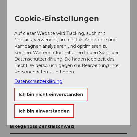
Kostenpflichtiger Parkplatz am Bahnhof Altdorf.
Öffentliche Verkehrsmittel
Cookie-Einstellungen
Mit dem Bus oder der Bahn bis zum Bahnhof Altdorf
fahren. Dort ist der Ausgangspunkt für diese Tour.
Auf dieser Website wird Tracking, auch mit
Weitere Infos / Links
Cookies, verwendet, um digitale Angebote und
Kampagnen analysieren und optimieren zu
können. Weitere Informationen finden Sie in der
www.schlossapro.ch
Datenschutzerklärung. Sie haben jederzeit das
www.schlossapro.ch/ausstellungen/
Recht, Widerspruch gegen die Bearbeitung Ihrer
Personendaten zu erheben.
www.reussdelta.ch
Datenschutzerklärung
Autor:in
Ich bin nicht einverstanden
Uri Tourismus AG
Ich bin einverstanden
Organisation
Bikegenoss Zentralschweiz