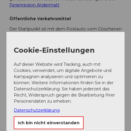
Ferienregion Andermatt
Öffentliche Verkehrsmittel
Der Startpunkt ist mit dem Postauto vom Göschenen
Bahnhof erreichbar und vom Zielpunkt kommt man
gemütlich mit dem Zug zurück nach Göschenen.
Cookie-Einstellungen
Weitere Infos / Links
Auf dieser Website wird Tracking, auch mit
Cookies, verwendet, um digitale Angebote und
Der Fahrplan des Postautos in die Göscheneralp
Kampagnen analysieren und optimieren zu
ist folgender:
Fahrplan Postauto
können. Weitere Informationen finden Sie in der
Bei weiteren Fragen melden Sie sich gerne bei:
Datenschutzerklärung. Sie haben jederzeit das
Ferienregion Andermatt
, +41 41 888 71
Recht, Widerspruch gegen die Bearbeitung Ihrer
00,
info@andermatt.swiss
Personendaten zu erheben.
Datenschutzerklärung
Autor:in
Ich bin nicht einverstanden
Andermatt-Urserntal Tourismus GmbH