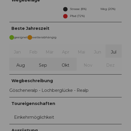
Wegebeläge
Strasse (8%)
Weg (20%)
Pfad (72%)
Beste Jahreszeit
geeignet
wetterabhängig
Jan
Feb
Mär
Apr
Mai
Jun
Jul
Aug
Sep
Okt
Nov
Dez
Wegbeschreibung
Göscheneralp - Lochberglücke - Realp
Toureigenschaften
Einkehrmöglichkeit
Ausrüstung