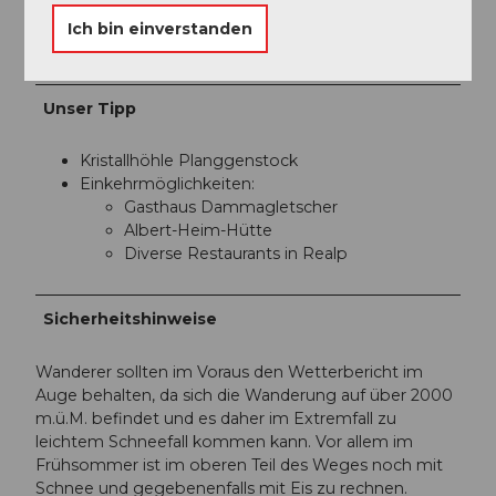
Organisation
Ich bin einverstanden
Région de vacances Andermatt
Unser Tipp
Kristallhöhle Planggenstock
Einkehrmöglichkeiten:
Gasthaus Dammagletscher
Albert-Heim-Hütte
Diverse Restaurants in Realp
Sicherheitshinweise
Wanderer sollten im Voraus den Wetterbericht im
Auge behalten, da sich die Wanderung auf über 2000
m.ü.M. befindet und es daher im Extremfall zu
leichtem Schneefall kommen kann. Vor allem im
Frühsommer ist im oberen Teil des Weges noch mit
Schnee und gegebenenfalls mit Eis zu rechnen.