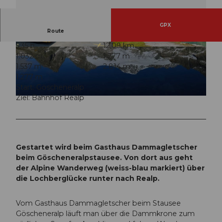
GPX
Route
5:35 h
12,09 km
© Angel Sanchez, Ferienregion Andermatt
© Andermatt-Urserntal Tourismus GmbH, Ferie
1.032 m
1.277 m
nregion Andermatt
1.537 m
2.814 m
1.277 m
Start: Göscheneralp
Ziel: Bahnhof Realp
© Christian Perret, Ferienregion Andermatt
Gestartet wird beim Gasthaus Dammagletscher
beim Göscheneralpstausee. Von dort aus geht
der Alpine Wanderweg (weiss-blau markiert) über
die Lochberglücke runter nach Realp.
Vom Gasthaus Dammagletscher beim Stausee
Göscheneralp läuft man über die Dammkrone zum