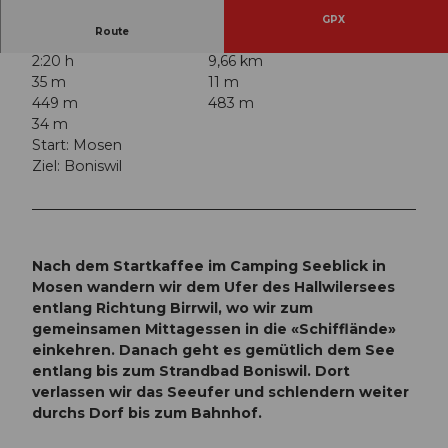
GPX
Route
2:20 h
9,66 km
35 m
11 m
449 m
483 m
34 m
Start: Mosen
Ziel: Boniswil
Nach dem Startkaffee im Camping Seeblick in
Mosen wandern wir dem Ufer des Hallwilersees
entlang Richtung Birrwil, wo wir zum
gemeinsamen Mittagessen in die «Schifflände»
einkehren. Danach geht es gemütlich dem See
entlang bis zum Strandbad Boniswil. Dort
verlassen wir das Seeufer und schlendern weiter
durchs Dorf bis zum Bahnhof.