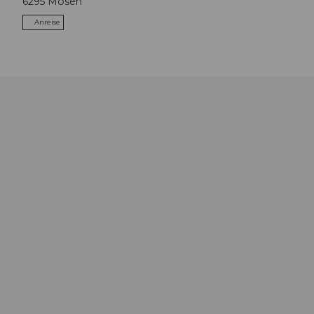
6295
Mosen
Anreise