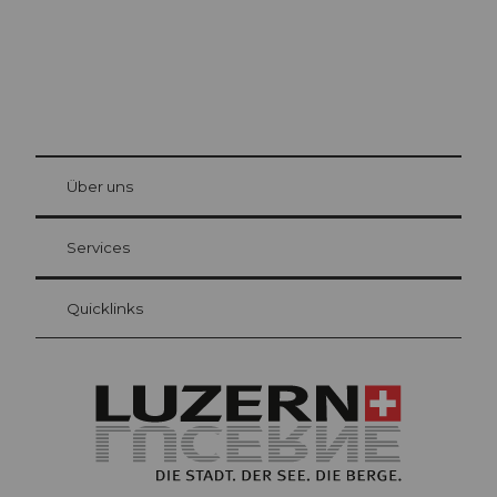
© Be
at Bre
chbü
hl
Über uns
Gästekarte Luzern
Ihre Vorteile als Übernachtungsgast
Services
Quicklinks