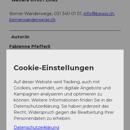
Weitere Infos / Links
Berner Wanderwege, 031 340 01 01,
info@beww.ch
,
bernerwanderwege.ch
Autor:in
Fabienne Pfefferli
Organisation
Cookie-Einstellungen
Berner Wanderwege
Auf dieser Website wird Tracking, auch mit
Unser Tipp
Cookies, verwendet, um digitale Angebote und
Kampagnen analysieren und optimieren zu
Startkaffee, gemeinsames Mittagessen im Restaurant.
können. Weitere Informationen finden Sie in der
Datenschutzerklärung. Sie haben jederzeit das
Recht, Widerspruch gegen die Bearbeitung Ihrer
Personendaten zu erheben.
Datenschutzerklärung
Berner Wanderwege