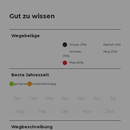
Gut zu wissen
Wegebeläge
Strasse (13%)
Asphalt (4%)
Schotter
Weg (12%)
(10%)
Pfad (61%)
Beste Jahreszeit
geeignet
wetterabhängig
Jan
Feb
Mär
Apr
Mai
Jun
Jul
Aug
Sep
Okt
Nov
Dez
Wegbeschreibung