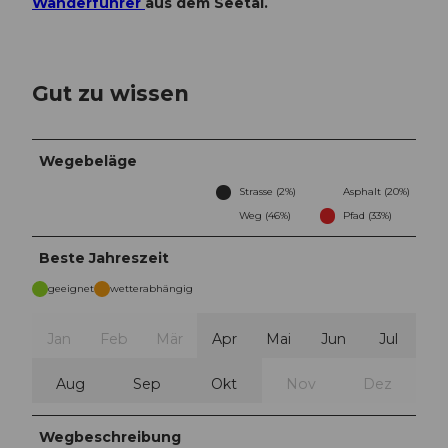
Wanderführer
aus dem Seetal.
Gut zu wissen
Wegebeläge
Strasse (2%)
Asphalt (20%)
Weg (46%)
Pfad (33%)
Beste Jahreszeit
geeignet
wetterabhängig
Jan
Feb
Mär
Apr
Mai
Jun
Jul
Aug
Sep
Okt
Nov
Dez
Wegbeschreibung