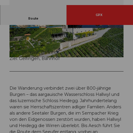
GPX
Route
5:00 h
18,61 km
© Seetal Tourismus, Seehotel Delphin
© Seetal Tourismus, Museum Aargau
209 m
218 m
448 m
606 m
158 m
Start: Boniswil, Bahnhof
Ziel: Gelfingen, Bahnhof
© Beat Brechbühl, Seetal Tourismus
Die Wanderung verbindet zwei über 800-jährige
Burgen – das aargauische Wasserschloss Hallwyl und
das luzernische Schloss Heidegg. Jahrhundertelang
waren sie Herrschaftszentren adliger Familien. Anders
als andere Seetaler Burgen, die im Sempacher Krieg
von den Eidgenossen zerstört wurden, haben Hallwyl
und Heidegg die Wirren überlebt. Bis Aesch führt Sie
die Route dem Seeufer entlang, vorbei an