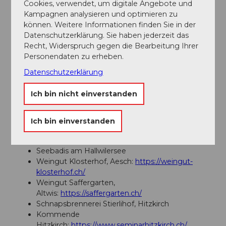
Cookies, verwendet, um digitale Angebote und
Kampagnen analysieren und optimieren zu
können. Weitere Informationen finden Sie in der
Autor:in
Datenschutzerklärung. Sie haben jederzeit das
Verein "Die Schweizer Schlösser"
Recht, Widerspruch gegen die Bearbeitung Ihrer
Personendaten zu erheben.
Organisation
Datenschutzerklärung
Seetal Tourismus
Ich bin nicht einverstanden
Unser Tipp
Ich bin einverstanden
Schloss Hallwyl:
www.schlosshallwyl.ch
Seeuferweg Hallwilersee
Seebadis am Hallwilersee
Weingut Klosterhof, Aesch:
https://weingut-
klosterhof.ch/
Weingut Saffergarten,
Altwis:
https://saffergarten.ch/
Schnapsbrennerei Stierlihof, Hitzkirch
Kommende
Hitzkirch:
https://www.seminarhitzkirch.ch/