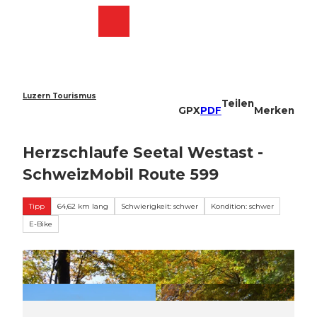
Z
u
Webcams
Merkzettel
Suche
Menü
Shop
m
I
n
h
a
Luzern Tourismus
Teilen
l
GPX
PDF
Merken
t
Herzschlaufe Seetal Westast -
SchweizMobil Route 599
Tipp
64,62 km lang
Schwierigkeit: schwer
Kondition: schwer
E-Bike