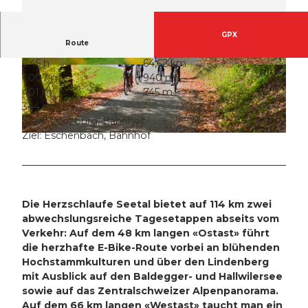
GPX
Route
6:45 h
64,62 km
© Seetal Tourismus, Seetal Tourismus
© Seetal Tourismus, perretfoto.ch
1.007 m
940 m
401 m
745 m
344 m
Start: Lenzburg, Bahnhof
Ziel: Eschenbach, Bahnhof
© Seetal Tourismus, perretfoto.ch
Die Herzschlaufe Seetal bietet auf 114 km zwei
abwechslungsreiche Tagesetappen abseits vom
Verkehr: Auf dem 48 km langen «Ostast» führt
die herzhafte E-Bike-Route vorbei an blühenden
Hochstammkulturen und über den Lindenberg
mit Ausblick auf den Baldegger- und Hallwilersee
sowie auf das Zentralschweizer Alpenpanorama.
Auf dem 66 km langen «Westast» taucht man ein