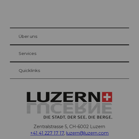
© Be
at Bre
chbü
hl
Über uns
Gästekarte Luzern
Ihre Vorteile als Übernachtungsgast
Services
Quicklinks
Zentralstrasse 5, CH-6002 Luzern
+41 41 227 17 17
,
luzern@luzern.com