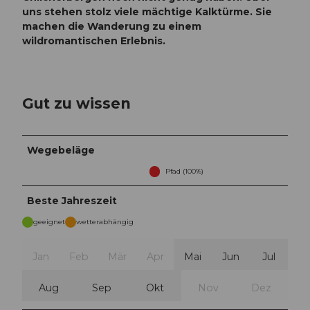
uns stehen stolz viele mächtige Kalktürme. Sie
machen die Wanderung zu einem
wildromantischen Erlebnis.
Gut zu wissen
Wegebeläge
Pfad (100%)
Beste Jahreszeit
geeignet
wetterabhängig
Jan
Feb
Mär
Apr
Mai
Jun
Jul
Aug
Sep
Okt
Nov
Dez