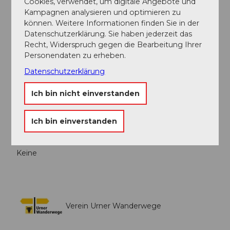
Markus Fehlmann
Cookies, verwendet, um digitale Angebote und
Kampagnen analysieren und optimieren zu
können. Weitere Informationen finden Sie in der
Organisation
Datenschutzerklärung. Sie haben jederzeit das
Verein Urner Wanderwege
Recht, Widerspruch gegen die Bearbeitung Ihrer
Personendaten zu erheben.
Unser Tipp
Datenschutzerklärung
Wenn Sie den Kanton Uri kennen lernen möchten,
dann machen zuerst diese Wanderung. Sie werden
Ich bin nicht einverstanden
schnell begreifen, wie steile Bergwelten und Verkehr
den Knton prägen.
Ich bin einverstanden
Sicherheitshinweise
Keine
Verein Urner Wanderwege