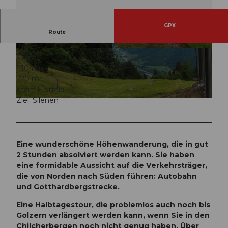
GPX
Route
2:06 h
5,21 km
© Marino Betschart, Verein Urner Wanderwege
© Marino Betschart, Verein Urner Wanderwege
376 m
322 m
|
CC-BY
|
CC-BY
1.104 m
1.324 m
220 m
Start: Erstfeld
Ziel: Silenen
© Marino Betschart, Verein Urner Wanderwege |
CC-BY
Eine wunderschöne Höhenwanderung, die in gut
2 Stunden absolviert werden kann. Sie haben
eine formidable Aussicht auf die Verkehrsträger,
die von Norden nach Süden führen: Autobahn
und Gotthardbergstrecke.
Eine Halbtagestour, die problemlos auch noch bis
Golzern verlängert werden kann, wenn Sie in den
Chilcherbergen noch nicht genug haben. Über