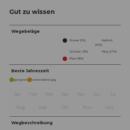
Gut zu wissen
Wegebeläge
Strasse (5%)
Asphalt
(47%)
Schotter (3%)
Weg (27%)
Pfad (18%)
Beste Jahreszeit
geeignet
wetterabhängig
Jan
Feb
Mär
Apr
Mai
Jun
Jul
Aug
Sep
Okt
Nov
Dez
Wegbeschreibung