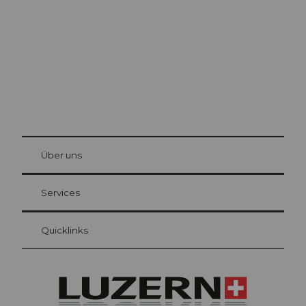
Die Stadt. Der See. Die Berge.
© Be
at Bre
chbü
hl
Über uns
Gästekarte Luzern
Ihre Vorteile als Übernachtungsgast
Services
Quicklinks