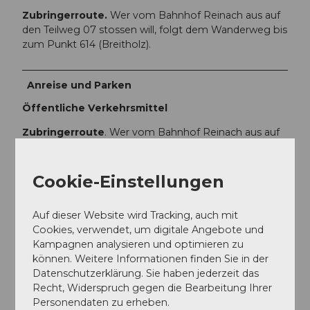
Zubringerroute.
Wer vom Bahnhof Reinach aus auf
den Teilweg 07 stossen will, folgt dem Wanderweg bis
zum Punkt 614 (Breitholz).
Anreise und Parken
Öffentliche Verkehrsmittel
Zubringerroute
. Wer vom Bahnhof Reinach aus auf
den Teilweg 07 stossen will, folgt dem Wanderweg bis
zum Punkt 614 (Breitholz).
Cookie-Einstellungen
Autor:in
Auf dieser Website wird Tracking, auch mit
Thomas Bachmann
Cookies, verwendet, um digitale Angebote und
Kampagnen analysieren und optimieren zu
Organisation
können. Weitere Informationen finden Sie in der
Datenschutzerklärung. Sie haben jederzeit das
aargauSüd impuls
Recht, Widerspruch gegen die Bearbeitung Ihrer
Personendaten zu erheben.