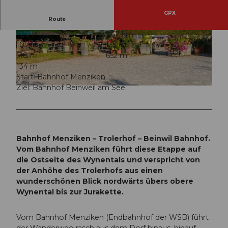
GPX
Route
1:30 h
5,67 km
© Peter Siegrist, aargauSüd impuls
© Peter Siegrist, aargauSüd impuls
107 m
135 m
518 m
652 m
134 m
Start: Bahnhof Menziken
Ziel: Bahnhof Beinweil am See
© Peter Siegrist, aargauSüd impuls
Bahnhof Menziken – Trolerhof – Beinwil Bahnhof.
Vom Bahnhof Menziken führt diese Etappe auf
die Ostseite des Wynentals und verspricht von
der Anhöhe des Trolerhofs aus einen
wunderschönen Blick nordwärts übers obere
Wynental bis zur Jurakette.
Vom Bahnhof Menziken (Endbahnhof der WSB) führt
der Wanderweg rasch aus dem Dorf hinaus, hinauf