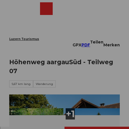
Z
u
Webcams
Merkzettel
Suche
Menü
Shop
m
I
n
h
a
Luzern Tourismus
Teilen
l
GPX
PDF
Merken
t
Höhenweg aargauSüd - Teilweg
07
5,67 km lang
Wanderung